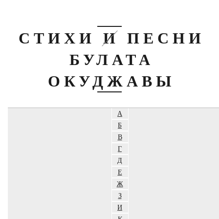
СТИХИ И ПЕСНИ
БУЛАТА
ОКУДЖАВЫ
А
Б
В
Г
Д
Е
Ж
З
И
К