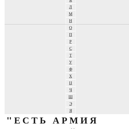
Л
М
Н
О
П
Р
С
Т
У
Ф
Х
Ц
Ч
Ш
Э
Я
"ЕСТЬ АРМИЯ