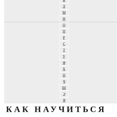
Л
М
Н
О
П
Р
С
Т
У
Ф
Х
Ц
Ч
Ш
Э
Я
КАК НАУЧИТЬСЯ