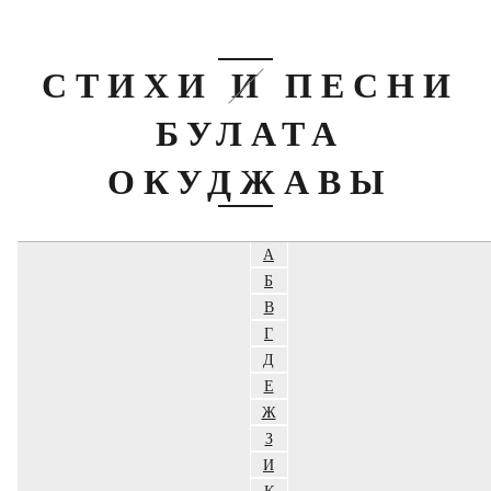
СТИХИ И ПЕСНИ
БУЛАТА
ОКУДЖАВЫ
А
Б
В
Г
Д
Е
Ж
З
И
К