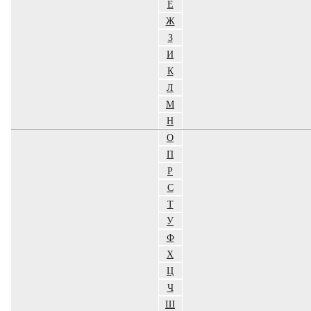
Е
Ж
З
И
К
Л
М
Н
О
П
Р
С
Т
У
Ф
Х
Ц
Ч
Ш