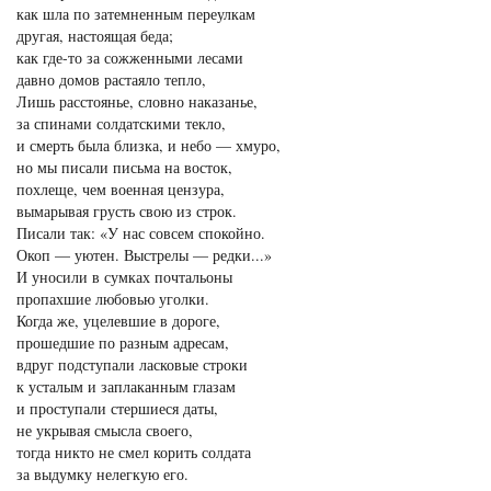
как шла по затемненным переулкам
другая, настоящая беда;
как где-то за сожженными лесами
давно домов растаяло тепло,
Лишь расстоянье, словно наказанье,
за спинами солдатскими текло,
и смерть была близка, и небо — хмуро,
но мы писали письма на восток,
похлеще, чем военная цензура,
вымарывая грусть свою из строк.
Писали так: «У нас совсем спокойно.
Окоп — уютен. Выстрелы — редки...»
И уносили в сумках почтальоны
пропахшие любовью уголки.
Когда же, уцелевшие в дороге,
прошедшие по разным адресам,
вдруг подступали ласковые строки
к усталым и заплаканным глазам
и проступали стершиеся даты,
не укрывая смысла своего,
тогда никто не смел корить солдата
за выдумку нелегкую его.