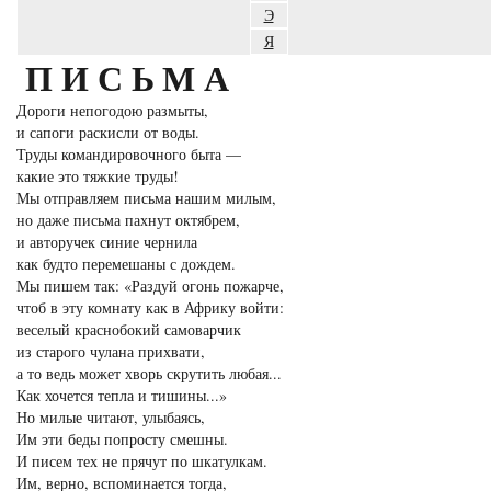
Э
Я
ПИСЬМА
Дороги непогодою размыты,
и сапоги раскисли от воды.
Труды командировочного быта —
какие это тяжкие труды!
Мы отправляем письма нашим милым,
но даже письма пахнут октябрем,
и авторучек синие чернила
как будто перемешаны с дождем.
Мы пишем так: «Раздуй огонь пожарче,
чтоб в эту комнату как в Африку войти:
веселый краснобокий самоварчик
из старого чулана прихвати,
а то ведь может хворь скрутить любая...
Как хочется тепла и тишины...»
Но милые читают, улыбаясь,
Им эти беды попросту смешны.
И писем тех не прячут по шкатулкам.
Им, верно, вспоминается тогда,