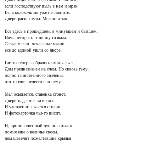
если господствуют пыль в нем и мрак.
Вы в колокольчик уже не звоните.
Двери распахнуты. Можно и так.
Все здесь в прошедшем, в минувшем и бывшем.
Ночь неспроста тишину созвала.
Серые мыши, печальные мыши
все до единой ушли со двора.
Где-то теперь собралось их кочевье?..
Дом предназначен на слом. Но сквозь тьму,
полно таинственного значенья,
что-то еще шелестит по нему.
Мел осыпается, ставенка стонет.
Двери надеются на визит.
И удивленно качается столик.
И фотокарточка чья-то висит.
И, припорошенный душною пылью,
помня еще о величье своем,
дом шевелит пожелтевшие крылья