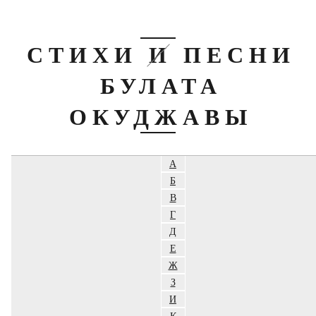
СТИХИ И ПЕСНИ
БУЛАТА
ОКУДЖАВЫ
А
Б
В
Г
Д
Е
Ж
З
И
К