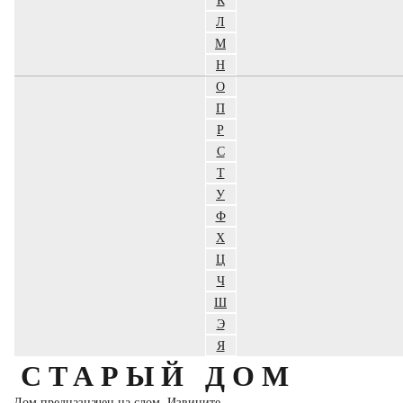
Л
М
Н
О
П
Р
С
Т
У
Ф
Х
Ц
Ч
Ш
Э
Я
СТАРЫЙ ДОМ
Дом предназначен на слом. Извините,