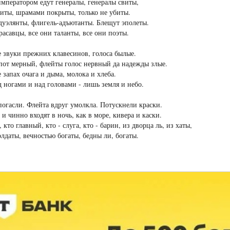
императором едут генералы, генералы свиты,
иты, шрамами покрыты, только не убиты.
дуэлянты, флигель-адъютанты. Блещут эполеты.
расавцы, все они таланты, все они поэты.
е звуки прежних клавесинов, голоса былые.
пот мерный, флейты голос нервный да надежды злые.
е запах очага и дыма, молока и хлеба.
д ногами и над головами - лишь земля и небо.
огасли. Флейта вдруг умолкла. Потускнели краски.
и чинно входят в ночь, как в море, кивера и каски.
 кто главный, кто - слуга, кто - барин, из дворца ль, из хаты,
олдаты, вечностью богаты, бедны ли, богаты.