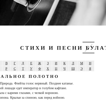
СТИХИ И ПЕСНИ БУЛ
В
Г
Д
Е
Ж
З
И
К
Л
М
Н
Р
С
Т
У
Ф
Х
Ц
Ч
Ш
Э
Я
ТАЛЬНОЕ ПОЛОТНО
Природа. Флейты голос нервный. Позднее катанье.
ей лошади едет император в голубом кафтане.
ыла с карими глазами, с челкой вороною.
опона. Крылья за спиною, как перед войною.