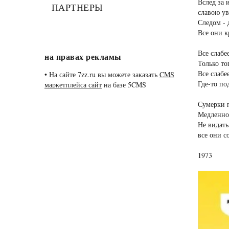
Вслед за 
ПАРТНЕРЫ
славою ув
Следом - 
Все они к
Все слабе
на правах рекламы
Только то
Все слабе
• На сайте 7zz.ru вы можете заказать
CMS
Где-то по
маркетплейса сайт
на базе 5CMS
Сумерки п
Медленно 
Не видать,
все они с
1973