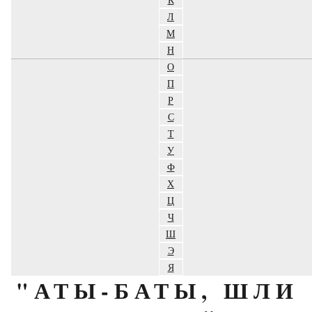
Л
М
Н
О
П
Р
С
Т
У
Ф
Х
Ц
Ч
Ш
Э
Я
"АТЫ-БАТЫ, ШЛИ