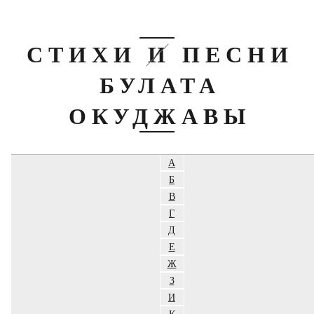
СТИХИ И ПЕСНИ
БУЛАТА
ОКУДЖАВЫ
А
Б
В
Г
Д
Е
Ж
З
И
К