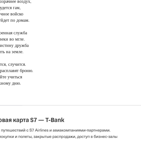
озрачнее воздух,
удется гам,
чное войско
уйдет по домам.
оенная служба
веки во мгле.
оистину дружба
ить на земле.
тся, случится.
расплавят броню.
йте учиться
жному дню.