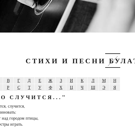
СТИХИ И ПЕСНИ БУЛ
В
Г
Д
Е
Ж
З
И
К
Л
М
Н
Р
С
Т
У
Ф
Х
Ц
Ч
Ш
Э
Я
ТО СЛУЧИТСЯ..."
тся, случится,
миновать:
 над городом птицы,
естры играть.