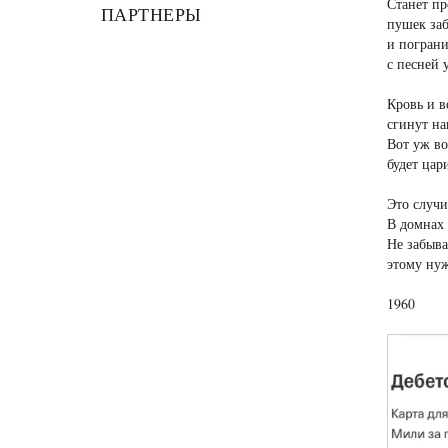
Станет пр
ПАРТНЕРЫ
пушек заб
и пограни
с песней 
Кровь и в
сгинут на
Вот уж в
будет цар
Это случи
В домнах 
Не забыва
этому ну
1960