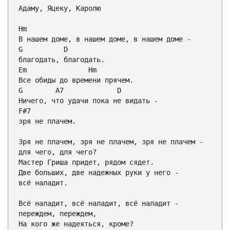
Адаму, Яцеку, Каролю

Hm
G
D
Em
Hm
G
A7
D
F#7

зря не плачем.

Зря не плачем, зря не плачем, зря не плачем -

для чего, для чего?

Мастер Гриша придет, рядом сядет.

Две больших, две надежных руки у него -

всё наладит.

Всё наладит, всё наладит, всё наладит -

переждем, переждем,

На кого же надеяться, кроме?
