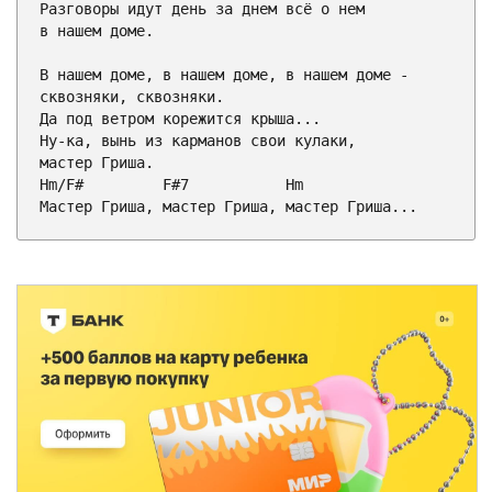
Разговоры идут день за днем всё о нем

в нашем доме.

В нашем доме, в нашем доме, в нашем доме -

сквозняки, сквозняки.

Да под ветром корежится крыша...

Ну-ка, вынь из карманов свои кулаки,

Hm
/
F#
F#7
Hm
Мастер Гриша, мастер Гриша, мастер Гриша...