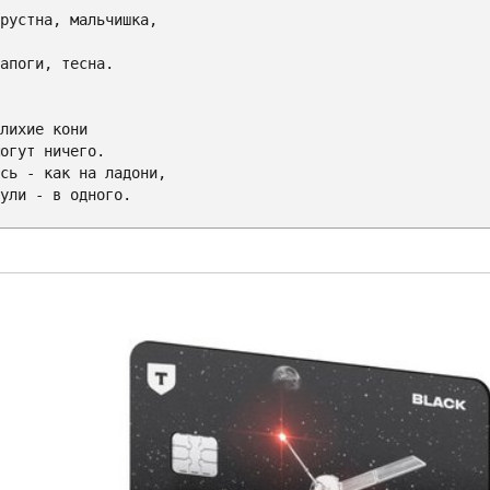
сапоги, тесна.

лихие кони

огут ничего.

сь - как на ладони,

ули - в одного.