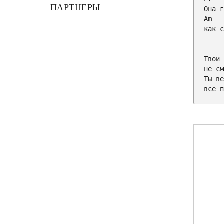
ПАРТНЕРЫ
Am

как 
Твои 
не см
Ты ве
все п