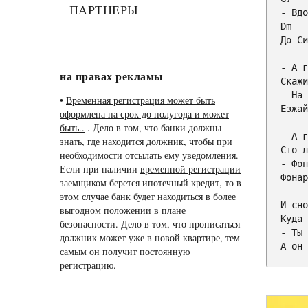
ПАРТНЕРЫ
Dm
До Си
- А г
на правах рекламы
Скажи
- На 
•
Временная регистрация может быть
Езжай
оформлена на срок до полугода и может
быть..
. Дело в том, что банки должны
- А г
знать, где находится должник, чтобы при
Сто л
необходимости отсылать ему уведомления.
- Фон
Если при наличии
временной регистрации
Фонар
заемщиком берется ипотечный кредит, то в
этом случае банк будет находиться в более
И сно
выгодном положении в плане
Куда 
безопасности. Дело в том, что прописаться
- Ты 
должник может уже в новой квартире, тем
А он 
самым он получит постоянную
регистрацию.