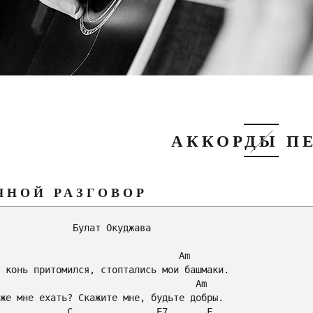
АККОРДЫ П
ЧНОЙ РАЗГОВОР
         Булат Окуджава

Am
Am
            С               
E7
F