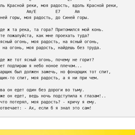
Am
/
E
E7
Am
ней горы, моя радость, до Синей горы.

де ж та река, та гора? Притомился мой конь.

те пожалуйста, как мне проехать туда?

ясный огонь, моя радость, на ясный огонь,

 на огонь, моя радость, найдешь без труда.

де же тот ясный огонь, почему не горит?

ет подпираю я небо ноное плечом...

арщик был должен зажечь, но фонарщик тот спит,

щик-то спит, моя радость, а я ни при чем.

ва он едет один без дороги во тьму.

же он едет, ведь ночь подступила к глазам!..

что потерял, моя радость? - кричу я ему.

отвечает: - Ах, если б я знал это сам!