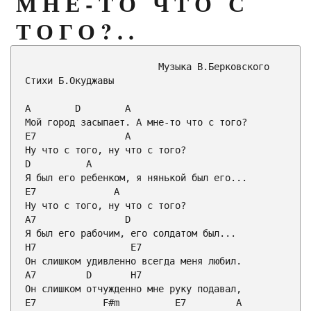
МНЕ-ТО ЧТО С
ТОГО?..
                        Музыка В.Берковского

Стихи Б.Окуджавы

А        
D
        А

E7
                А

D
          А

E7
              А

A7
D
H7
E7
A7
D
H7
E7
F#m
E7
         А
