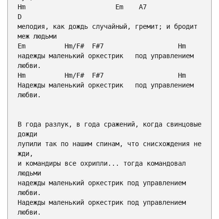
Hm
Em
A7
D

мелодия, как дождь случайный, гремит; и бродит 
Em
Hm
/
F#
F#7
Hm
надежды маленький оркестрик   под управлением 
Hm
Hm
/
F#
F#7
Hm
Надежды маленький оркестрик   под управлением 
любви.

В года разлук, в года сражений, когда свинцовые 
дожди

лупили так по нашим спинам, что снисхождения не 
жди,

и командиры все охрипли... тогда командовал 
людьми

надежды маленький оркестрик под управлением 
любви.

Надежды маленький оркестрик под управлением 
любви.
