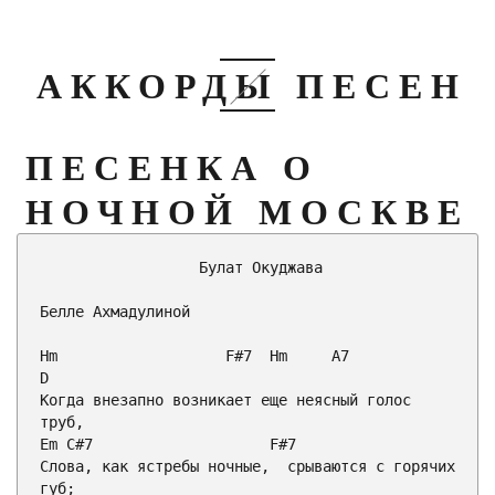
АККОРДЫ ПЕСЕН
ПЕСЕНКА О
НОЧНОЙ МОСКВЕ
                  Булат Окуджава

Белле Ахмадулиной

Hm
F#7
Hm
A7
D

Когда внезапно возникает еще неясный голос 
Em
C#7
F#7
Слова, как ястребы ночные,  срываются с горячих 