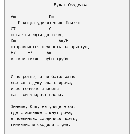
                  Булат Окуджава

Am
Dm
G7
C
Dm
Am
/
E
H7
E7
Am
в свои тихие трубы трубя.

И по-ротно, и по-батальонно

льется в душу она сгоряча,

и ее голубые знамена

на твои упадают плеча.

Знаешь, Оля, на улице этой,

где старинные стынут дома,

в поединках сходились поэты,

гимназисты сходили с ума.
