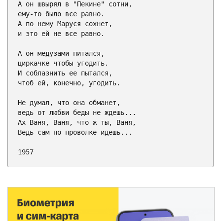
А он швырял в "Пекине" сотни,

ему-то было все равно.

А по нему Маруся сохнет,

и это ей не все равно.

А он медузами питался,

циркачке чтобы угодить.

И соблазнить ее пытался,

чтоб ей, конечно, угодить.

Не думал, что она обманет,

ведь от любви беды не ждешь...

Ах Ваня, Ваня, что ж ты, Ваня,

Ведь сам по проволке идешь...

1957