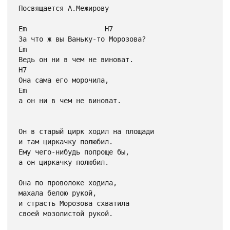
Посвящается А.Межирову

Em
H7
Em
H7
Em

а он ни в чем не виноват.

Он в старый цирк ходил на площади

и там циркачку полюбил.

Ему чего-нибудь попроще бы,

а он циркачку полюбил.

Она по проволоке ходила,

махала белою рукой,

и страсть Морозова схватила

своей мозолистой рукой.
