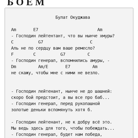
БОЕМ
                  Булат Окуджава

Am
E7
Am
C
G7
C
F
C
G7
C
Dm
Am
/
E
E7
Am
не скажу, чтобы мне с ними не везло.

- Господин лейтенант, нынче не до шашней:

скоро бой предстоит, а вы все про баб...

- Господин генерал, перед рукопашной

золотые деньки вспомянуть хотя б.

- Господин лейтенант, не к добру всё это.

Мы ведь здесь для того, чтобы побеждать...

- Господин генерал, будет нам победа,
