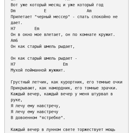
Dm
            Е                 
Am
Прилетает "черный мессер" - спать спокойно не 
H7
Em
Am6

Он как старый шмель рыдает,

H7
Em
Мухой пойманной жужжит.

Грустный летчик, как курортник, его темные очки

Прикрывают, как намордник, его томные зрачки.

Каждый вечер, каждый вечер у меня штурвал в 
руке,

Я лечу ему навстречу,

Я лечу ему навстречу

В довоенном "ястребке".

Каждый вечер в лунном свете торжествует мощь 