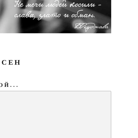
ЕСЕН
Й...