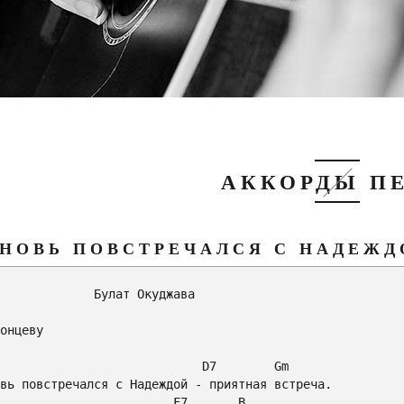
АККОРДЫ П
ВНОВЬ ПОВСТРЕЧАЛСЯ С НАДЕЖДО
         Булат Окуджава

онцеву

D7
Gm
F7
B