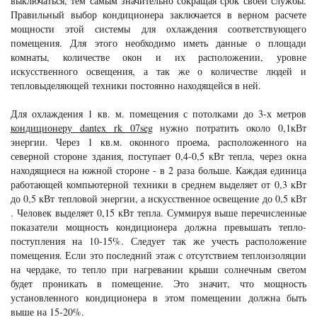
выключаться, тем самым значительно сокращая срок своей службы.
Правильный выбор кондиционера заключается в верном расчете
мощности этой системы для охлаждения соответствующего
помещения. Для этого необходимо иметь данные о площади
комнаты, количестве окон и их расположении, уровне
искусственного освещения, а так же о количестве людей и
тепловыделяющей техники постоянно находящейся в ней.
Для охлаждения 1 кв. м. помещения с потолками до 3-х метров
кондиционеру dantex rk 07seg
нужно потратить около 0,1кВт
энергии. Через 1 кв.м. оконного проема, расположенного на
северной стороне здания, поступает 0,4-0,5 кВт тепла, через окна
находящиеся на южной стороне - в 2 раза больше. Каждая единица
работающей компьютерной техники в среднем выделяет от 0,3 кВт
до 0,5 кВт тепловой энергии, а искусственное освещение до 0,5 кВт
. Человек выделяет 0,15 кВт тепла. Суммируя выше перечисленные
показатели мощность кондиционера должна превышать тепло-
поступления на 10-15%. Следует так же учесть расположение
помещения. Если это последний этаж с отсутствием теплоизоляции
на чердаке, то тепло при нагревании крыши солнечным светом
будет проникать в помещение. Это значит, что мощность
установленного кондиционера в этом помещении должна быть
выше на 15-20%.