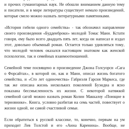
и прочих гуманитарных наук. Не обошли вниманием данную тему
и писатели, и в мире литературы существует немало произведений,
которые смело можно назвать литературными памятниками.
«История гибели одного семейства» - так обозначил направление
своего произведения «Будденброки» молодой Томас Манн. Кстати
говоря, ему было всего двадцать пять лет, когда он написал и издал
этот, довольно объемный роман. Остается только удивляться тому,
что молодой человек оказался настоящим знатоком как женской
психологии, так и семейных взаимоотношений.
Семейной теме посвящено и произведение Джона Голсуорси «Сага
о Форсайтах», в которой он, как и Манн, описал жизнь богатого
семейства, и «Сто лет одиночества» Габриэля Гарсия Маркеса, где
так же описана жизнь нескольких поколений Буэндиа и ясно
показана бессмысленность их жизни. С некоторой натяжкой
семейной сагой можно назвать роман Колин Маккалоу «Поющие в
терновнике». Книга, условно разбитая на семь частей, повествует о
жизни одной, не самой счастливой семьи.
Если обратиться к русской классике, то, конечно, первым на ум
приходит Лев Толстой и его «Анна Каренина». Вообще, не