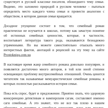
существует в русской классике писателя, обошедшего тему семьи.
Видимо, это заложено природой в русском человеке – пытаться
определить место каждого члена семьи и провести аналогию с
обществом, в котором данная семья вращается.
Досадное упущение состоит в том, что семейный роман
практически не изучается в школах, потому как зачастую понятие
об истинных семейных ценностях, которые, в частности,
воспитывает литература такого рода, оказываются безнадежно
утраченными. Но вы можете самостоятельно отыскать много
интерестных фактов, анотаций и рецензий на эту тему на сайте
Prostokniga.com.ua
В настоящее время жанр семейного романа довольно популярен, и
появляется достаточно много авторов, в той или иной степени
освещающих проблему внутрисемейных отношений. Очень ценится
читателем так называемые мемуаристические семейные романы, в
которых полностью рассказывается история семьи.
Пока есть спрос, будет и предложение. Приятно знать, что здоровую
конкуренцию детективам и вампирским сагам, составляют именно
саги семейные. А это значит, что не все так плохо в нашем
обществе, и понятие о семейных ценностях, рано или поздно,