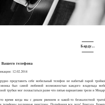
Барду...
 Вашего телефона
икации: 12.02.2014
трудно представить себе мобильный телефон не набитый парой тройко
звонка был самой любимой возможностью каждого владельца моби
ной трубки мог похвастаться разве что пятью вариантами трели и Моцар
то время когда мы с диким рвением и какой-то безжалостной трато
е телефоны различные рингтоны. Полифония все дела! Бригада, Бумер