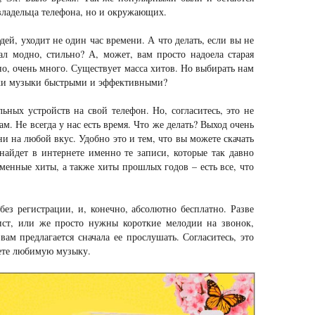
владельца телефона, но и окружающих.
ей, уходит не один час времени. А что делать, если вы не
ал модно, стильно? А, может, вам просто надоела старая
о, очень много. Существует масса хитов. Но выбирать нам
иски музыки быстрыми и эффективными?
ных устройств на свой телефон. Но, согласитесь, это не
м. Не всегда у нас есть время. Что же делать? Выход очень
ни на любой вкус. Удобно это и тем, что вы можете скачать
найдет в интернете именно те записи, которые так давно
менные хиты, а также хиты прошлых годов – есть все, что
без регистрации, и, конечно, абсолютно бесплатно. Разве
ист, или же просто нужны короткие мелодии на звонок,
м предлагается сначала ее прослушать. Согласитесь, это
йдете любимую музыку.