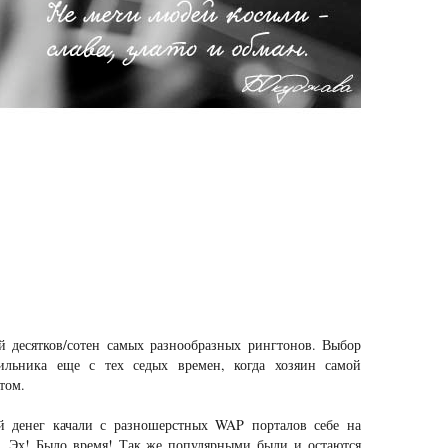
й десятков/сотен самых разнообразных рингтонов. Выбор
льника еще с тех седых времен, когда хозяин самой
том.
й денег качали с разношерстных WAP порталов себе на
, Эх! Было время! Так же популярными были и остаются