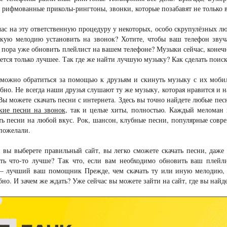
рифмованные приколы-рингтоны, звонки, которые позабавят не только 
ас на эту ответственную процедуру у некоторых, особо скрупулёзных люд
какую мелодию установить на звонок? Хотите, чтобы ваш телефон звуч
 пора уже обновить плейлист на вашем телефоне? Музыки сейчас, конечн
чется только лучшее. Так где же найти лучшую музыку? Как сделать по
можно обратиться за помощью к друзьям и скинуть музыку с их мобиль
обно. Не всегда наши друзья слушают ту же музыку, которая нравится и на
Вы можете скачать песни с интернета. Здесь вы точно найдете любые пес
кие песни на звонок
, так и целые хиты, полностью. Каждый меломан 
ть песни на любой вкус. Рок, шансон, клубные песни, популярные совре
пожелали.
 вы выберете правильный сайт, вы легко сможете скачать песни, даже 
ть что-то лучше? Так что, если вам необходимо обновить ваш плейл
 – лучший ваш помощник Прежде, чем скачать ту или иную мелодию, ва
бно. И зачем же ждать? Уже сейчас вы можете зайти на сайт, где вы на