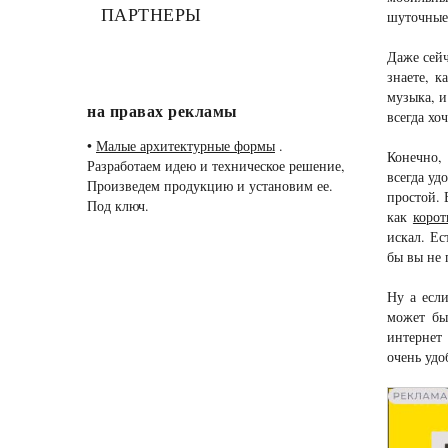
ПАРТНЕРЫ
шуточные 
Даже сейч
знаете, 
музыка, и
на правах рекламы
всегда хо
•
Малые архитектурные формы
.
Конечно, 
Разработаем идею и техническое решение,
всегда уд
Произведем продукцию и установим ее.
простой. 
Под ключ.
как
корот
искал. Ес
бы вы не 
Ну а если
может бы
интернет
очень удо