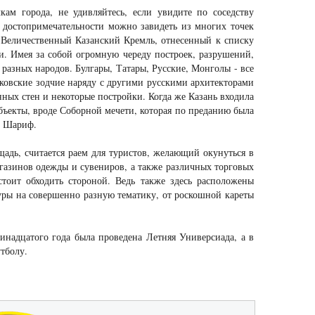
кам города, не удивляйтесь, если увидите по соседству
 достопримечательности можно завидеть из многих точек
 Величественный Казанский Кремль, отнесенный к списку
и. Имея за собой огромную череду построек, разрушений,
 разных народов. Булгары, Татары, Русские, Монголы - все
ковские зодчие наряду с другими русскими архитекторами
ных стен и некоторые постройки. Когда же Казань входила
бъекты, вроде Соборной мечети, которая по преданию была
ул Шариф.
адь, считается раем для туристов, желающий окунуться в
агазинов одежды и сувениров, а также различных торговых
тоит обходить стороной. Ведь также здесь расположены
уры на совершенно разную тематику, от роскошной кареты
инадцатого года была проведена Летняя Универсиада, а в
тболу.