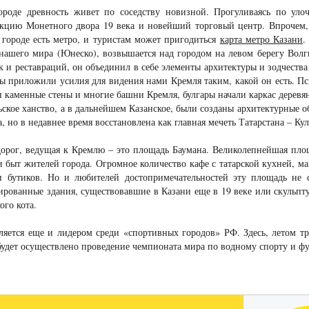
ороде древность живет по соседству новизной. Прогуливаясь по улоч
укцию Монетного двора 19 века и новейший торговый центр. Впрочем,
 городе есть метро, и туристам может пригодиться
карта метро Казани
.
нашего мира (Юнеско), возвышается над городом на левом берегу Волг
к и реставраций, он объединил в себе элементы архитектуры и зодчества
ы приложили усилия для видения нами Кремля таким, какой он есть. Пс
 каменные стены и многие башни Кремля, булгары начали каркас деревян
ское ханство, а в дальнейшем Казанское, были созданы архитектурные о
, но в недавнее время восстановлена как главная мечеть Татарстана – К
орог, ведущая к Кремлю – это площадь Баумана. Великолепнейшая площ
и быт жителей города. Огромное количество кафе с татарской кухней, м
и бутиков. Но и любителей достопримечательностей эту площадь не с
ированные здания, существовавшие в Казани еще в 19 веке или скульпт
ого кота.
ляется еще и лидером среди «спортивных городов» РФ. Здесь, летом тр
удет осуществлено проведение чемпионата мира по водному спорту и фу