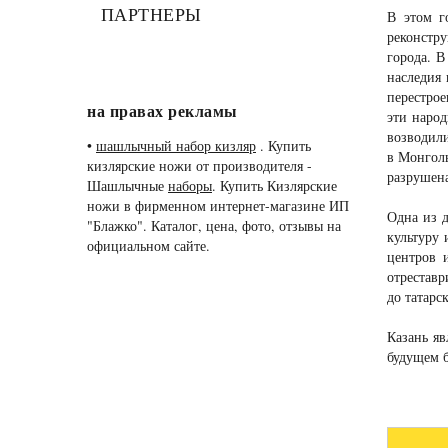
ПАРТНЕРЫ
В этом г
реконстр
города. В
наследия 
перестрое
на правах рекламы
эти народ
возводили
•
шашлычный набор кизляр
. Купить
в Монголь
кизлярские ножи от производителя -
разрушена
Шашлычные
наборы
. Купить Кизлярские
ножи в фирменном интернет-магазине ИП
Одна из д
"Блажко". Каталог, цена, фото, отзывы на
культуру 
официальном сайте.
центров 
отреставр
до татарск
Казань яв
будущем б