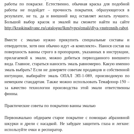
работы по покраске. Естественно, обычная краска для подобной
работы не подойдет – прочность покрытия, образующегося в
результате, не та, да и внешний вид оставляет желать лучшего.
Большой выбор красок и эмалей вы сможете найти на сайте
http://kraskinadivane.ru/catalogue/lkm/types/emali/dlya-vnutrennih-rabot
.
Вместе с эмалью нужно прикупить специальные составы и
отвердители, хотя они обычно идут «в комплекте». Нанося состав на
поверхность ванны строго в пропорциях, указанных в инструкции,
прилагаемой к эмали, можно добиться первозданного внешнего
вида. Главное, стараться наносить эмаль равномерно. Какую именно
эмаль выбрать? Если не доверяете советам продавцов и собственной
интуиции, выбирайте эмаль ОПАЛ ЭП-1-089, производимую по
немецким стандартам. Также можно использовать Темафлоор-150 –
за качество технологии производства этой эмали ответственны
финны.
Практические советы по покрытию ванны эмалью
Первоначально обдираем старое покрытие с помощью абразивной
шкурки и дрели с насадкой. Не забудьте защитить глаза и легкие:
используйте очки и респиратор.