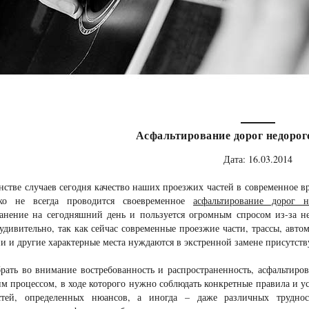
Асфальтирование дорог недорог
Дата: 16.03.2014
стве случаев сегодня качество наших проезжих частей в современное вр
ко не всегда проводится своевременное
асфальтирование дорог н
ранение на сегодняшний день и пользуется огромным спросом из-за не
удивительно, так как сейчас современные проезжие части, трассы, авто
и и другие характерные места нуждаются в экстренной замене присутст
рать во внимание востребованность и распространенность, асфальтиро
м процессом, в ходе которого нужно соблюдать конкретные правила и у
стей, определенных нюансов, а иногда – даже различных труднос