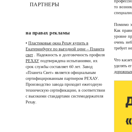
профессио
ПАРТНЕРЫ
то возник
специалис
Помимо эт
Как прав
на правах рекламы
уровне п
очень не
•
Пластиковые окна Рехау купить в
требует н
Екатеринбурге по выгодной цене – Планета
свет
. Надежность и долговечность профиля
Что касае
РЕХАУ
подтверждена испытаниями, их
уделять е
срок службы составляет 60 лет. Завод
дорожных
«Планета Свет» является официальным
сертифицированным партнером РЕХАУ.
Производство завода проходит ежегодную
техническую сертификацию, в соответствии
с высокими стандартами системодержателя
Рехау.