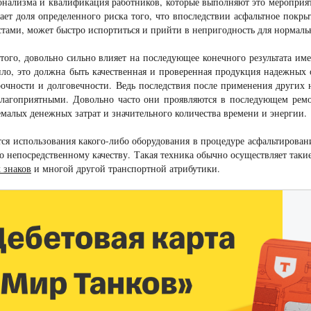
нализма и квалификация работников, которые выполняют это мероприяти
ает доля определенного риска того, что впоследствии асфальтное покр
тами, может быстро испортиться и прийти в непригодность для нормаль
ого, довольно сильно влияет на последующее конечного результата име
ило, это должна быть качественная и проверенная продукция надежных
рочности и долговечности. Ведь последствия после применения других
благоприятными. Довольно часто они проявляются в последующем ремо
емалых денежных затрат и значительного количества времени и энергии.
тся использования какого-либо оборудования в процедуре асфальтирован
го непосредственному качеству. Такая техника обычно осуществляет так
 знаков
и многой другой транспортной атрибутики.