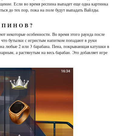
ащение. Если во время респина выпадет еще одна картинка
ться до тех пор, пока на поле будут выпадать Вайлды.
СПИНОВ?
ют некоторые особенности. Во время этого раунда после
, что бутылки с игристым напитком попадают в руки
на любые 2 или 3 барабана. Пена, покрывающая катушки в
арным, а растянутым на весь барабан. Это добавляет игре