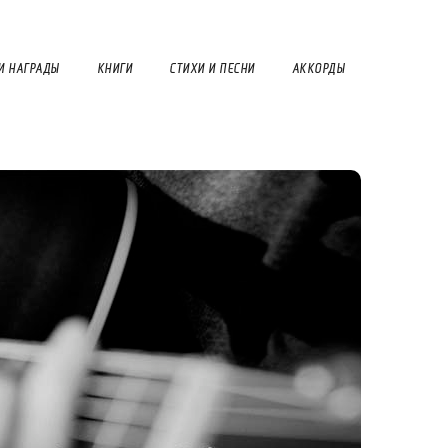
И НАГРАДЫ
КНИГИ
СТИХИ И ПЕСНИ
АККОРДЫ