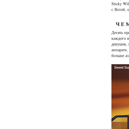
Sticky Wi
с Яхтой, 
ЧЕ
Десять пр
каждого н
девушек,
аппарате,
больше аз