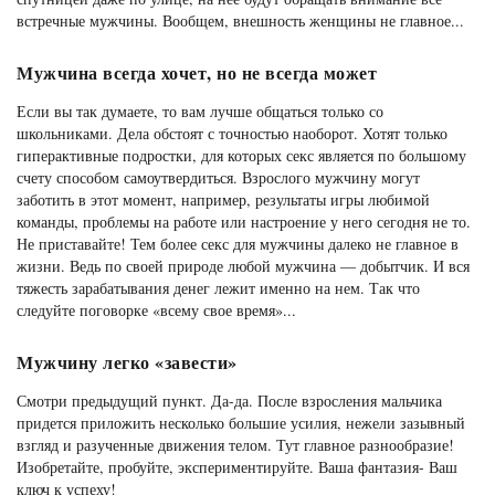
встречные мужчины. Вообщем, внешность женщины не главное...
Мужчина всегда хочет, но не всегда может
Если вы так думаете, то вам лучше общаться только со
школьниками. Дела обстоят с точностью наоборот. Хотят только
гиперактивные подростки, для которых секс является по большому
счету способом самоутвердиться. Взрослого мужчину могут
заботить в этот момент, например, результаты игры любимой
команды, проблемы на работе или настроение у него сегодня не то.
Не приставайте! Тем более секс для мужчины далеко не главное в
жизни. Ведь по своей природе любой мужчина — добытчик. И вся
тяжесть зарабатывания денег лежит именно на нем. Так что
следуйте поговорке «всему свое время»...
Мужчину легко «завести»
Смотри предыдущий пункт. Да-да. После взросления мальчика
придется приложить несколько большие усилия, нежели зазывный
взгляд и разученные движения телом. Тут главное разнообразие!
Изобретайте, пробуйте, экспериментируйте. Ваша фантазия- Ваш
ключ к успеху!