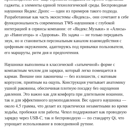
гаджеты, а элементы единой технологической среды. Беспроводные
наушники Яндекс Дропс — один из примеров такого подхода.
Разработанные как часть экосистемы «Яндекса», они сочетают в себе
функциональность современных TWS-наушников с глубокой
интеграцией в сервисы компании: от «Яндекс.Музыки» и «Алисы»
до «Навигатора» и «Здоровья». Их задача — не только передавать
звук, но и становиться персональным каналом взаимодействия с
цифровым окружением, адаптируясь под привычки пользователя,
его маршруты, ритм дня и предпочтения.
Наушники выполнены в классической «затычечной» форме с
компактным чехлом для зарядки, который легко помещается в
карман. Внешне они лаконичны — без излишеств, с матовым
корпусом, приятным на ощупь. Конструкция учитывает анатомику
ушной раковины, обеспечивая плотную посадку без ощущения
давления. Это важно как для комфорта при длительном ношении,
так и для эффективного шумоподавления. Вес одного наушника —
около 4,5 грамма, что делает их практически незаметными во время
ходьбы, пробежки или работы. Чехол поддерживает как проводную
зарядку через USB-C, так и беспроводную — по стандарту Qi, что
упрощает использование в повседневной рутине.