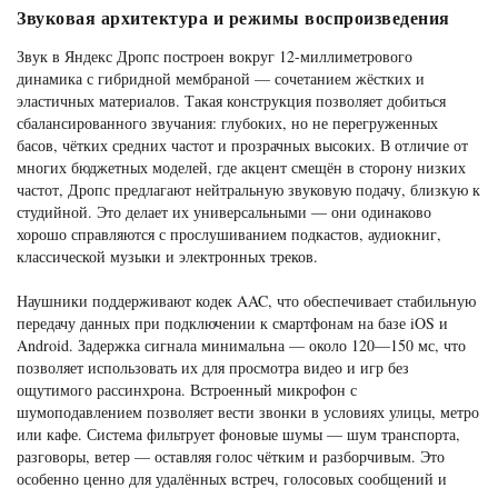
Звуковая архитектура и режимы воспроизведения
Звук в Яндекс Дропс построен вокруг 12-миллиметрового
динамика с гибридной мембраной — сочетанием жёстких и
эластичных материалов. Такая конструкция позволяет добиться
сбалансированного звучания: глубоких, но не перегруженных
басов, чётких средних частот и прозрачных высоких. В отличие от
многих бюджетных моделей, где акцент смещён в сторону низких
частот, Дропс предлагают нейтральную звуковую подачу, близкую к
студийной. Это делает их универсальными — они одинаково
хорошо справляются с прослушиванием подкастов, аудиокниг,
классической музыки и электронных треков.
Наушники поддерживают кодек AAC, что обеспечивает стабильную
передачу данных при подключении к смартфонам на базе iOS и
Android. Задержка сигнала минимальна — около 120—150 мс, что
позволяет использовать их для просмотра видео и игр без
ощутимого рассинхрона. Встроенный микрофон с
шумоподавлением позволяет вести звонки в условиях улицы, метро
или кафе. Система фильтрует фоновые шумы — шум транспорта,
разговоры, ветер — оставляя голос чётким и разборчивым. Это
особенно ценно для удалённых встреч, голосовых сообщений и