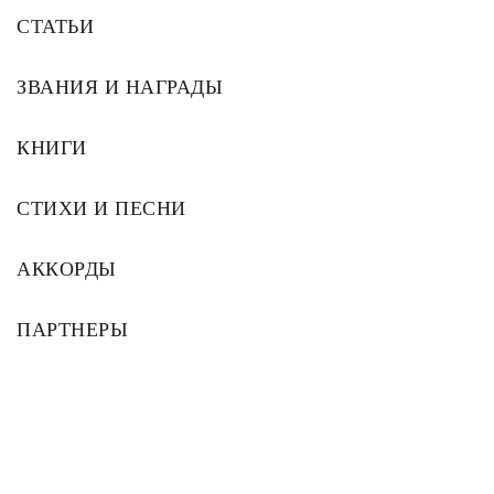
СТАТЬИ
ЗВАНИЯ И НАГРАДЫ
КНИГИ
СТИХИ И ПЕСНИ
АККОРДЫ
ПАРТНЕРЫ