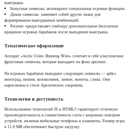
выигрыша.
Бонусные символы: активируют специальные игровые функции.
Дикие символы: заменяют собой другие знаки для
формирования выигрышных комбинаций.
Респин: предоставляет гемблеру дополнительное бесплатное
вращение игровых барабанов после выпадения выигрыша.
Тематическое оформление
Аппарат «Arctic Coins: Running Wins» сочетает в себе классические
фруктовые символы, которые выпадают на фоне арктики.
На игровых барабанах выпадают следующие символы — арбуз,
виноград, вишня, колокольчик, лимон, монеты, слива. Они
нарисованы в стиле Арктических сокровищ.
Технологии и доступность
Использование технологий JS и HTML5 гарантирует отличную
производительность и совместимость слота с широким спектром
устройств, включая мобильные телефоны и планшеты. Размер игры
в 11,9 MB обеспечивает быструю загрузку.