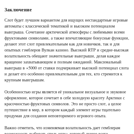
Заключение
Слот будет лучшим вариантом для ищущих нестандартные игровые
автоматы с классической тематикой и высоким потенциалом
выигрыша. Сочетание арктической атмосферы с любимыми всеми
фруктовыми символами, а также впечатляющие бонусные функции,
делают этот слот привлекательным как для новичков, так и для
опытных гэмблеров Вулкан казино. Высокий RTP и средне-высокая
волатильность обещают значительные выигрыши, делая каждое
вращение захватывающим и полным ожиданий. Максимальный
выигрыш в ×5000 от ставки подчеркивает высокий потенциал слота
и делает его особенно привлекательным для тех, кто стремится к
крупным выигрышам.
Особенностью игры является её уникальное визуальное и звуковое
оформление, которое сочетает в себе холодную красоту Арктики с
красочностью фруктовых символов. Это не просто слот, а целое
путешествие в мир, в котором каждый элемент игры тщательно
продуман для создания неповторимого игрового опыта.
Важно отметить, что изменяемая волатильность дает гемблерам
возможность выбирать стиль игры, который лучше всего