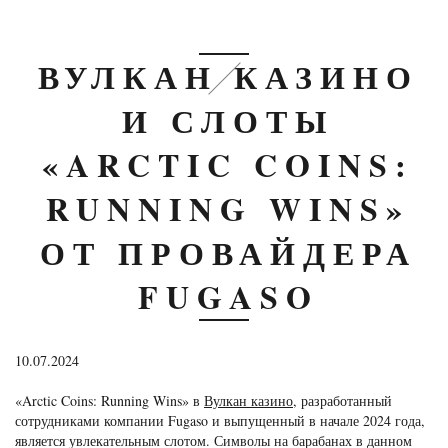
ВУЛКАН КАЗИНО
И СЛОТЫ
«ARCTIC COINS:
RUNNING WINS»
ОТ ПРОВАЙДЕРА
FUGASO
10.07.2024
«Arctic Coins: Running Wins» в
Вулкан казино
, разработанный
сотрудниками компании Fugaso и выпущенный в начале 2024 года,
является увлекательным слотом. Символы на барабанах в данном