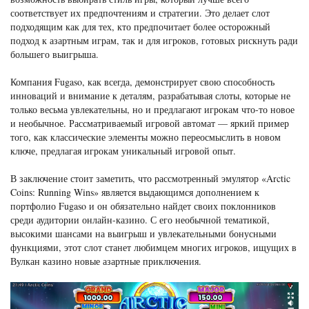
соответствует их предпочтениям и стратегии. Это делает слот
подходящим как для тех, кто предпочитает более осторожный
подход к азартным играм, так и для игроков, готовых рискнуть ради
большего выигрыша.
Компания Fugaso, как всегда, демонстрирует свою способность
инноваций и внимание к деталям, разрабатывая слоты, которые не
только весьма увлекательны, но и предлагают игрокам что-то новое
и необычное. Рассматриваемый игровой автомат — яркий пример
того, как классические элементы можно переосмыслить в новом
ключе, предлагая игрокам уникальный игровой опыт.
В заключение стоит заметить, что рассмотренный эмулятор «Arctic
Coins: Running Wins» является выдающимся дополнением к
портфолио Fugaso и он обязательно найдет своих поклонников
среди аудитории онлайн-казино. С его необычной тематикой,
высокими шансами на выигрыш и увлекательными бонусными
функциями, этот слот станет любимцем многих игроков, ищущих в
Вулкан казино новые азартные приключения.