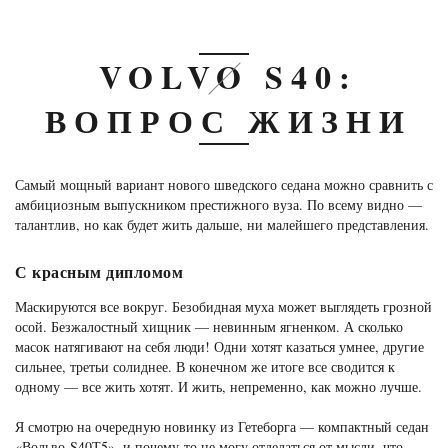
VOLVO S40:
ВОПРОС ЖИЗНИ
Самый мощный вариант нового шведского седана можно сравнить с
амбициозным выпускником престижного вуза. По всему видно —
талантлив, но как будет жить дальше, ни малейшего представления.
С красным дипломом
Маскируются все вокруг. Безобидная муха может выглядеть грозной
осой. Безжалостный хищник — невинным ягненком. А сколько
масок натягивают на себя люди! Одни хотят казаться умнее, другие
сильнее, третьи солиднее. В конечном же итоге все сводится к
одному — все жить хотят. И жить, непременно, как можно лучше.
Я смотрю на очередную новинку из Гетеборга — компактный седан
«Вольво-S40Т5», и почему-то не могу отделаться от мысли, что