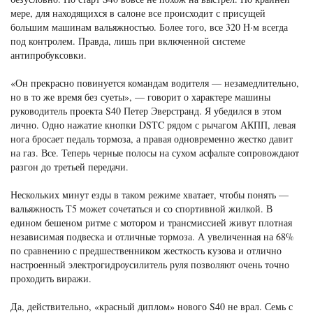
мере, для находящихся в салоне все происходит с присущей
большим машинам вальяжностью. Более того, все 320 Н·м всегда
под контролем. Правда, лишь при включенной системе
антипробуксовки.
«Он прекрасно повинуется командам водителя — незамедлительно,
но в то же время без суеты», — говорит о характере машины
руководитель проекта S40 Петер Эверстранд. Я убедился в этом
лично. Одно нажатие кнопки DSTC рядом с рычагом АКПП, левая
нога бросает педаль тормоза, а правая одновременно жестко давит
на газ. Все. Теперь черные полосы на сухом асфальте сопровождают
разгон до третьей передачи.
Нескольких минут езды в таком режиме хватает, чтобы понять —
вальяжность Т5 может сочетаться и со спортивной жилкой. В
едином бешеном ритме с мотором и трансмиссией живут плотная
независимая подвеска и отличные тормоза. А увеличенная на 68%
по сравнению с предшественником жесткость кузова и отлично
настроенный электрогидроусилитель руля позволяют очень точно
проходить виражи.
Да, действительно, «красный диплом» нового S40 не врал. Семь с