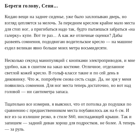
Береги голову, Сеня...
Кидаю вещи на заднее сиденье, уже было захлопываю дверь, но
взгляд цепляется за мелочь. За передним креслом крайне мало места
для стоп ног, а пригибаться надо так, будто пытаешься забраться «на
галерку» купе. Вот те раз... А как же отличные оценки? Дабы
развеять сомнения, пододвигаю водительское кресло — на машине
ездил великан явно больше моих метра восьмидесяти.
Несколько секунд манипуляций с кнопками электроприводов, и мне
удобно, как в сшитом на заказ костюме. Отличное, отделанное
светлой кожей кресло. В гольф-классе такие и по сей день в
диковинку. Что ж, попробуем снова сесть сзади. Да, не зря у меня
появились сомнения. Для ног места теперь достаточно, но вот над
головой — ни сантиметра запаса.
Тщательно все измерив, я выяснил, что от потолка до подушки по
сравнению с предшественником места поубавилось аж на 6 см. И
все из-за излишне резко, в стиле S60, ниспадающей крыши. Так и
запишем — задний диван хорош для подростков, не более. А теперь
— за руль.