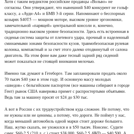
Хотя с таким вердиктом российские продавцы «Вольво» не
согласны. Они утверждают, что нынешний S40 конкурент не гольф-
классу, а «Ауди-A4» и БМВ 3-й серии. Напоминают о бесспорных
козырях S40Т5 — мощном моторе, высоком уровне эргономики,
замечательной «парящей» центральной консоли и, конечно,
традиционно высоком уровне безопасности. Здесь есть встроенная в
сиденья система защиты от плетевого удара, прочный и наделенный
сминаемыми зонами безопасности кузов, травмобезопасная рулевая
колонка, компактный и за счет этого далеко отодвинутый от салона
двигатель. На этом фоне вам даже тесный задний ряд сидений
может показаться не стоящей внимания мелочью.
Именно так думают в Гетеборге. Там запланировали продать около
70 тысяч S40 уже в этом году. И основную массу молодых
«шведов» с бельгийским паспортом (все машины собирают в городе
Гент) рынок США наверняка примет с распростертыми объятьями.
Ведь там за машину просят от $24 до $30 тыс.
А вот в России с их трудоустройством куда сложнее. Не потому, что
не нужны или не ценимы, а потому, что дороги. Не поймут у нас,
когда меньший автомобиль одной марки стоит дороже большего.
Наш, жутко сказать, не уложился и в $50 тысяч. Нонсенс. Судите
сами: S60-2,5 (210 л. с.) стоит $38 000, S60-2,5 AWD — $40 500. А