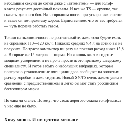
небольшим секунд до сотни даже с «автоматом» — для гольф-
класса результат достойный похвалы. И все же Т5 — оружие, так
сказать, дальнего боя. На загородном шоссе при ускорениях с сотни
и выше он по-прежнему хорош. Единственное, что от вас требуется
— чуть порезче работать газом.
Только на экономичность не рассчитывайте, даже если будете ехать
на скромных 110—120 км/ч. Никаких средних 9,4 л на сотню вы не
получите. По трассе компьютер ни разу не показал расход ниже 13,8
л. В городе же 15 литров — норма. Но я вновь вжат в сиденье
мощным ускорением и не прочь простить это прыткому шведскому
специалисту. И готов забыть о небольших вибрациях, которые
поперечно установленные пять цилиндров сообщают на холостых
рычагу коробки и даже сиденью. Новый S40T5 очень далеко ушел в
сравнении с предшественником и легко бы мог стать российским
бестселлером марки.
Но едва ли станет. Потому, что столь дорогого седана гольф-класса
у нас еще не было.
Хочу много. И ни центом меньше