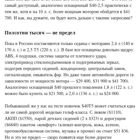
самый доступный, аналогично оснащенный S40-2,5 практически с
тем же, хотя и на 10 л. с. более мощным мотором обойдется в $41
700. И как, вы думаете, он будет жить дальше с такими запросами?
Полсотни тысяч — не предел
Пока в Россию поставляются только седаны с моторами 2,4 л (140 и
170 л. с.) и 2,5 Т5 (220 л. с.). В базе все оснащены довольно щедро:
АBS, 4 подушки, система защиты от плетевого удара,
электропривод стеклоподъемников и подогреваемых зеркал,
подогрев передних сидений, кондиционер, центральный замок,
сигнализация, омыватель фар. Но даже такие автомобили дороги (в
зависимости от мощности мотора — $29 400, $31 900 и $41 700).
Аналогично оснащенный S40 прошлого поколения 1,8 л (122 л. с.)
можно было купить за $21 500, а 2,0 л (136 л. с.) за $24 000.
Побывавший же у нас на тесте новичок S40T5 может считаться едва
ли не самой дорогой моделью гольф-класса. С люком ($1110),
АКПП ($1550), парой детских сидений (2 х $323) и дорогущим
($6840) пакетом «комфорт» (климат-контроль, кожа, ксенон,
противобуксовочная система, музыка и прочее) он стоит $51 836.
Но и это не предел — скоро появятся еще более дорогие