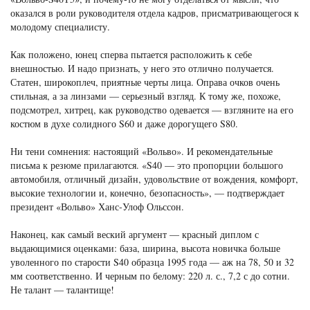
оказался в роли руководителя отдела кадров, присматривающегося к
молодому специалисту.
Как положено, юнец сперва пытается расположить к себе
внешностью. И надо признать, у него это отлично получается.
Статен, широкоплеч, приятные черты лица. Оправа очков очень
стильная, а за линзами — серьезный взгляд. К тому же, похоже,
подсмотрел, хитрец, как руководство одевается — взгляните на его
костюм в духе солидного S60 и даже дорогущего S80.
Ни тени сомнения: настоящий «Вольво». И рекомендательные
письма к резюме прилагаются. «S40 — это пропорции большого
автомобиля, отличный дизайн, удовольствие от вождения, комфорт,
высокие технологии и, конечно, безопасность», — подтверждает
президент «Вольво» Ханс-Улоф Ольссон.
Наконец, как самый веский аргумент — красный диплом с
выдающимися оценками: база, ширина, высота новичка больше
уволенного по старости S40 образца 1995 года — аж на 78, 50 и 32
мм соответственно. И черным по белому: 220 л. с., 7,2 с до сотни.
Не талант — талантище!