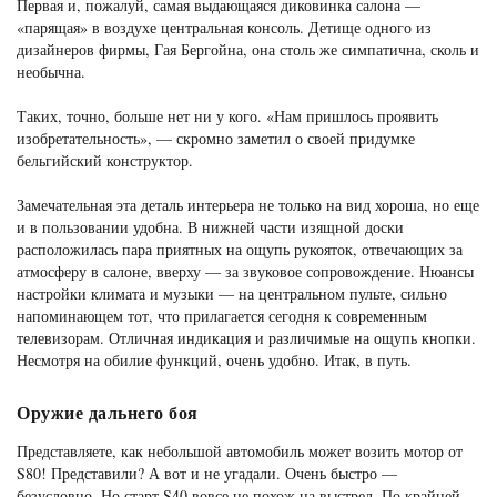
Первая и, пожалуй, самая выдающаяся диковинка салона —
«парящая» в воздухе центральная консоль. Детище одного из
дизайнеров фирмы, Гая Бергойна, она столь же симпатична, сколь и
необычна.
Таких, точно, больше нет ни у кого. «Нам пришлось проявить
изобретательность», — скромно заметил о своей придумке
бельгийский конструктор.
Замечательная эта деталь интерьера не только на вид хороша, но еще
и в пользовании удобна. В нижней части изящной доски
расположилась пара приятных на ощупь рукояток, отвечающих за
атмосферу в салоне, вверху — за звуковое сопровождение. Нюансы
настройки климата и музыки — на центральном пульте, сильно
напоминающем тот, что прилагается сегодня к современным
телевизорам. Отличная индикация и различимые на ощупь кнопки.
Несмотря на обилие функций, очень удобно. Итак, в путь.
Оружие дальнего боя
Представляете, как небольшой автомобиль может возить мотор от
S80! Представили? А вот и не угадали. Очень быстро —
безусловно. Но старт S40 вовсе не похож на выстрел. По крайней