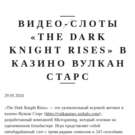
ВИДЕО-СЛОТЫ
«THE DARK
KNIGHT RISES» В
КАЗИНО ВУЛКАН
СТАРС
29.05.2024
«The Dark Knight Rises» — это увлекательный игровой автомат в
казино Вулкан Старс (
https://vulkanstars-zerkalo.com/
),
разработанный компанией Microgaming, который основан на
одноименном блокбастере. Игра представляет собой
пятибарабанный слот с тремя рядами символов и 243 способами