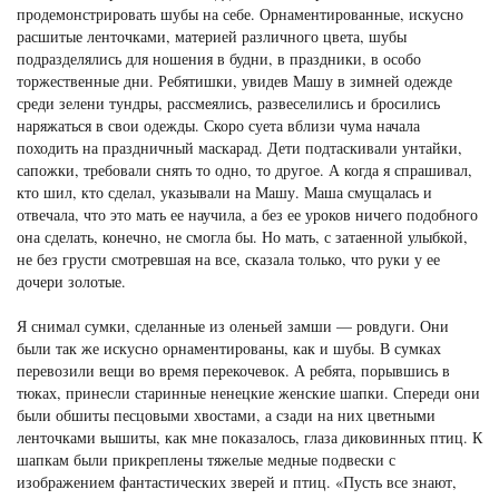
продемонстрировать шубы на себе. Орнаментированные, искусно
расшитые ленточками, материей различного цвета, шубы
подразделялись для ношения в будни, в праздники, в особо
торжественные дни. Ребятишки, увидев Машу в зимней одежде
среди зелени тундры, рассмеялись, развеселились и бросились
наряжаться в свои одежды. Скоро суета вблизи чума начала
походить на праздничный маскарад. Дети подтаскивали унтайки,
сапожки, требовали снять то одно, то другое. А когда я спрашивал,
кто шил, кто сделал, указывали на Машу. Маша смущалась и
отвечала, что это мать ее научила, а без ее уроков ничего подобного
она сделать, конечно, не смогла бы. Но мать, с затаенной улыбкой,
не без грусти смотревшая на все, сказала только, что руки у ее
дочери золотые.
Я снимал сумки, сделанные из оленьей замши — ровдуги. Они
были так же искусно орнаментированы, как и шубы. В сумках
перевозили вещи во время перекочевок. А ребята, порывшись в
тюках, принесли старинные ненецкие женские шапки. Спереди они
были обшиты песцовыми хвостами, а сзади на них цветными
ленточками вышиты, как мне показалось, глаза диковинных птиц. К
шапкам были прикреплены тяжелые медные подвески с
изображением фантастических зверей и птиц. «Пусть все знают,