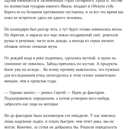
Щучья начинается в заснеженных горах Полярного Урала и, петляя
по холмистым тундрам южного Ямала, впадает в Обскую губу.
Берега ее на большом протяжении пустынны, и за все это время мы
пока не встретили здесь ни одного человека.
По календарю был разгар лета, а тут будто только начиналась весна.
По берегам, в оврагах все еще лежал ноздреватый снег, рокотали
ручьи и речушки; часто шли дожди, а иногда из серых низких
облаков летели снежные мухи.
От дождей вода в реке поднялась, сделалась мутной, и щуки на
спиннинг не ловились. Зайцы прятались по кустам. А продукты
были уже на исходе... Ко всему прочему выяснилось, что нужных
для исследования птиц загнездилось в этом сезоне значительно
меньше, чем в прошлые годы.
— Однако хватит,— решил Сергей.— Идем до фактории.
Подзаправимся, передохнем, а потом уговорим кого-нибудь
забросить нас сюда на моторке.
Но до фактории было километров сто пятьдесят. У нас имелись
лишь надувные лодки, и плыть быстрее, чем течет река, мы не
могли. Конечно, за сутки не добрались бы. Решили передохнуть