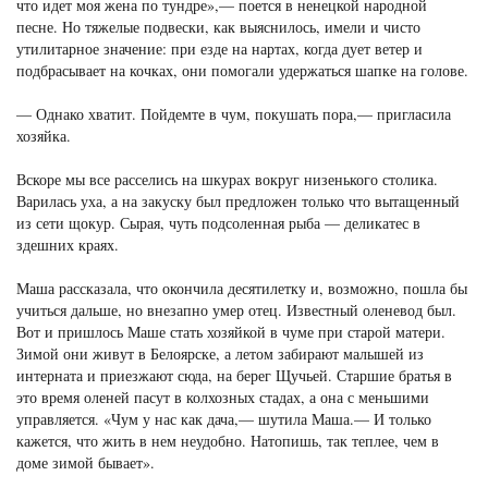
что идет моя жена по тундре»,— поется в ненецкой народной
песне. Но тяжелые подвески, как выяснилось, имели и чисто
утилитарное значение: при езде на нартах, когда дует ветер и
подбрасывает на кочках, они помогали удержаться шапке на голове.
— Однако хватит. Пойдемте в чум, покушать пора,— пригласила
хозяйка.
Вскоре мы все расселись на шкурах вокруг низенького столика.
Варилась уха, а на закуску был предложен только что вытащенный
из сети щокур. Сырая, чуть подсоленная рыба — деликатес в
здешних краях.
Маша рассказала, что окончила десятилетку и, возможно, пошла бы
учиться дальше, но внезапно умер отец. Известный оленевод был.
Вот и пришлось Маше стать хозяйкой в чуме при старой матери.
Зимой они живут в Белоярске, а летом забирают малышей из
интерната и приезжают сюда, на берег Щучьей. Старшие братья в
это время оленей пасут в колхозных стадах, а она с меньшими
управляется. «Чум у нас как дача,— шутила Маша.— И только
кажется, что жить в нем неудобно. Натопишь, так теплее, чем в
доме зимой бывает».