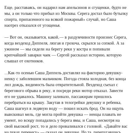
Еще, расставаясь, он надарил нам апельсинов и сгущенки, будто не
мы, а он только что прибыл из Москвы. Серега достал было бутылку
спирта, припасенного на всякий пожарный» случай, но Саша
наотрез отказался от угощенья.
— Вот он, оказывается, какой,— в раздумчивости произнес Серега,
когда вездеход Диппеля, лязгая и грохоча, скрылся за сопкой. А за
ужином — мы сидели на берегу реки у костра и попивали
крепчайшей заварки чаек — Сергей рассказал историю, которую
слышал от охотников.
...Как-то осенью Саша Диппель доставлял на факторию девушку-
ненку с заболевшим мальчиком. Погода стояла холодная, без конца
лил дождь, видимость была отвратительной. Вездеход съехал с
берегового обрыва в реку, и посреди реки мотор отказал. Завести
его не удавалось. Машину заливало, пассажирам пришлось
перебраться на крышу. Закутав в телогрейки девушку и ребенка,
Саша шагнул в ледяную воду — пошел искать брод. Он на ощупь
выискивал мель, где могла пройти девушка — ненцы плавать не
умеют, но всюду попадались у берега ямы, и Саша, несмотря на
свой высокий рост, то и дело проваливался с головой. «Давайте вас
на руках перенесу»,— сказал он девушке. Но та, перепугавшись,