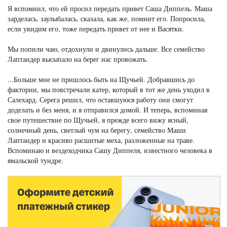
Я вспомнил, что ей просил передать привет Саша Диппель. Маша
зарделась, заулыбалась, сказала, как же, помнит его. Попросила,
если увидим его, тоже передать привет от нее и Васятки.
Мы попили чаю, отдохнули и двинулись дальше. Все семейство
Лаптандер высыпало на берег нас провожать.
...Больше мне не пришлось быть на Щучьей. Добравшись до
фактории, мы повстречали катер, который в тот же день уходил в
Салехард. Серега решил, что оставшуюся работу они смогут
доделать и без меня, и я отправился домой. И теперь, вспоминая
свое путешествие по Щучьей, я прежде всего вижу ясный,
солнечный день, светлый чум на берегу, семейство Маши
Лаптандер и красиво расшитые меха, разложенные на траве.
Вспоминаю и вездеходчика Сашу Диппеля, известного человека в
ямальской тундре.