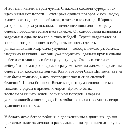
И вот мы плывем к трем чумам. С наскока одолели буредан, так
здесь называют пороги. Потом река сделала поворот к югу. Лодку
вынесло из-под пелены облаков, и засветило солнце. Широко
раздавшись, река успокоилась, медленнее поплыли навстречу
берега, поросшие густым кустарником. От однообразия плавания я
задремал и едва не въехал в стаю лебедей. Сергей надрывался от
крика, а когда я пришел в себя, возможность сделать
уникальнейший кадр была упущена — лебеди, тяжело разбегаясь,
медленно взлетали. Вот они уже поднялись, сделали круг в синеве
небес и отправились в безлюдную тундру. Оторвав взгляд от
лебедей и посмотрев вперед, я сразу же заметил далеко впереди, на
берегу, три крохотных конуса. Как и говорил Саша Диппель, два из
них были темными, а чум посередине так и сиял снежной
белизной. Я взял бинокль. Возле каждого чума стояли нарты с
тюками, а рядом я приметил людей. Должно быть,
воспользовавшись ясной, солнечной погодой, впервые
установившейся после дождей, хозяйки решили просушить вещи,
хранящиеся в тюках.
У белого чума бегала ребятня, а две женщины в длинных, до пят,
цветастых платьях деловито раскладывали на траве оленьи шкуры.