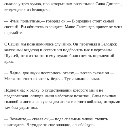
сначала у трех чумов, про которые нам рассказывал Саша Диппель,
вездеходчик из Белоярска.
— Чумы приметные,— говорил он.— В середине стоит самый
светлый. Вы обязательно зайдите, Маше Лаптандер привет от меня
передайте.
С Сашей мы познакомились случайно. Он перегонял в Белоярск
колхозный вездеход и согласился подбросить нас к верховьям
Щучьей, хотя из-за этого ему нужно было сделать порядочный
крюк.
— Ладно, для науки постараюсь, отвезу,— весело сказал он.—
Места эти стоит охранять, беречь. Тут я заодно с вами.
Подвезя нас к балку, о существовании которого мы и не
предполагали, оглядев наши небогатые пожитки, Саша покачал
головой и достал из кузова два листа толстого войлока, которыми
там был укрыт пол.
— Возьмите,— сказал он,— подл спальные мешки стелить
пригодится. В тундре-то еще холодно, а я обойдусь.