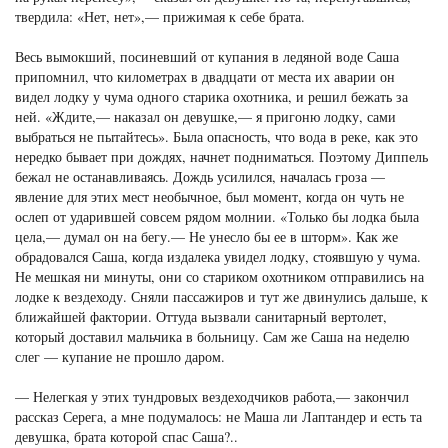
твердила: «Нет, нет»,— прижимая к себе брата.
Весь вымокший, посиневший от купания в ледяной воде Саша
припомнил, что километрах в двадцати от места их аварии он
видел лодку у чума одного старика охотника, и решил бежать за
ней. «Ждите,— наказал он девушке,— я пригоню лодку, сами
выбраться не пытайтесь». Была опасность, что вода в реке, как это
нередко бывает при дождях, начнет подниматься. Поэтому Диппель
бежал не останавливаясь. Дождь усилился, началась гроза —
явление для этих мест необычное, был момент, когда он чуть не
ослеп от ударившей совсем рядом молнии. «Только бы лодка была
цела,— думал он на бегу.— Не унесло бы ее в шторм». Как же
обрадовался Саша, когда издалека увидел лодку, стоявшую у чума.
Не мешкая ни минуты, они со стариком охотником отправились на
лодке к вездеходу. Сняли пассажиров и тут же двинулись дальше, к
ближайшей фактории. Оттуда вызвали санитарный вертолет,
который доставил мальчика в больницу. Сам же Саша на неделю
слег — купание не прошло даром.
— Нелегкая у этих тундровых вездеходчиков работа,— закончил
рассказ Серега, а мне подумалось: не Маша ли Лаптандер и есть та
девушка, брата которой спас Саша?..