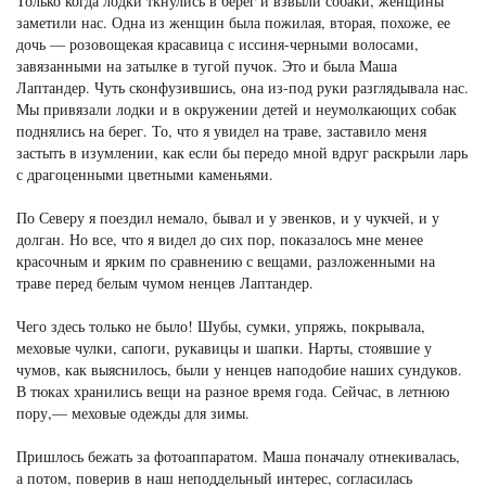
Только когда лодки ткнулись в берег и взвыли собаки, женщины
заметили нас. Одна из женщин была пожилая, вторая, похоже, ее
дочь — розовощекая красавица с иссиня-черными волосами,
завязанными на затылке в тугой пучок. Это и была Маша
Лаптандер. Чуть сконфузившись, она из-под руки разглядывала нас.
Мы привязали лодки и в окружении детей и неумолкающих собак
поднялись на берег. То, что я увидел на траве, заставило меня
застыть в изумлении, как если бы передо мной вдруг раскрыли ларь
с драгоценными цветными каменьями.
По Северу я поездил немало, бывал и у эвенков, и у чукчей, и у
долган. Но все, что я видел до сих пор, показалось мне менее
красочным и ярким по сравнению с вещами, разложенными на
траве перед белым чумом ненцев Лаптандер.
Чего здесь только не было! Шубы, сумки, упряжь, покрывала,
меховые чулки, сапоги, рукавицы и шапки. Нарты, стоявшие у
чумов, как выяснилось, были у ненцев наподобие наших сундуков.
В тюках хранились вещи на разное время года. Сейчас, в летнюю
пору,— меховые одежды для зимы.
Пришлось бежать за фотоаппаратом. Маша поначалу отнекивалась,
а потом, поверив в наш неподдельный интерес, согласилась