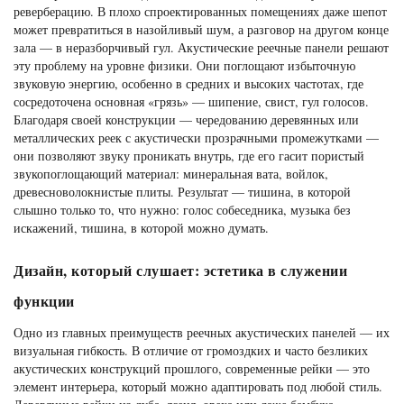
реверберацию. В плохо спроектированных помещениях даже шепот
может превратиться в назойливый шум, а разговор на другом конце
зала — в неразборчивый гул. Акустические реечные панели решают
эту проблему на уровне физики. Они поглощают избыточную
звуковую энергию, особенно в средних и высоких частотах, где
сосредоточена основная «грязь» — шипение, свист, гул голосов.
Благодаря своей конструкции — чередованию деревянных или
металлических реек с акустически прозрачными промежутками —
они позволяют звуку проникать внутрь, где его гасит пористый
звукопоглощающий материал: минеральная вата, войлок,
древесноволокнистые плиты. Результат — тишина, в которой
слышно только то, что нужно: голос собеседника, музыка без
искажений, тишина, в которой можно думать.
Дизайн, который слушает: эстетика в служении
функции
Одно из главных преимуществ реечных акустических панелей — их
визуальная гибкость. В отличие от громоздких и часто безликих
акустических конструкций прошлого, современные рейки — это
элемент интерьера, который можно адаптировать под любой стиль.