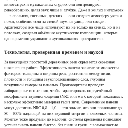
кинотеатрах и музыкальных студиях они контролируют
реверберацию, делая звук чище и глубже. Даже в жилых интерьерах
— в спальнях, гостиных, детских — они создают атмосферу уюта и
покоя, особенно если за стеной шумная улица или соседи.
Архитекторы всё чаще используют их не только на стенах, но и на
потолках, создавая объёмные акустические композиции, которые
одновременно украшают и «успокаивают» пространство.
Технология, проверенная временем и наукой
За кажущейся простотой деревянных реек скрывается серьёзная
инженерная работа. Эффективность панели зависит от множества
факторов: толщины и ширины реек, расстояния между ними,
плотности и толщины звукопоглощающего слоя, глубины
воздушной камеры за панелью. Производители проводят
лабораторные испытания, чтобы гарантировать определённый
коэффициент звукопоглощения (NRC или αw), который показывает,
насколько эффективно материал гасит звук. Современные панели
могут достигать NRC 0,8—1,0 — это значит, что они поглощают до
80—100% падающей на них звуковой энергии в ключевых частотах.
Монтаж тоже продуман до мелочей: системы крепления позволяют
устанавливать панели быстро, без пыли и грязи, с возможностью