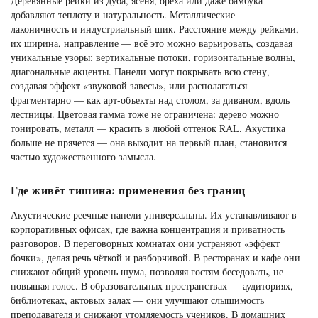
Деревянные рейки из дуба, ясеня, ореха или даже бамбука
добавляют теплоту и натуральность. Металлические —
лаконичность и индустриальный шик. Расстояние между рейками,
их ширина, направление — всё это можно варьировать, создавая
уникальные узоры: вертикальные потоки, горизонтальные волны,
диагональные акценты. Панели могут покрывать всю стену,
создавая эффект «звуковой завесы», или располагаться
фрагментарно — как арт-объекты над столом, за диваном, вдоль
лестницы. Цветовая гамма тоже не ограничена: дерево можно
тонировать, металл — красить в любой оттенок RAL. Акустика
больше не прячется — она выходит на первый план, становится
частью художественного замысла.
Где живёт тишина: применения без границ
Акустические реечные панели универсальны. Их устанавливают в
корпоративных офисах, где важна концентрация и приватность
разговоров. В переговорных комнатах они устраняют «эффект
бочки», делая речь чёткой и разборчивой. В ресторанах и кафе они
снижают общий уровень шума, позволяя гостям беседовать, не
повышая голос. В образовательных пространствах — аудиториях,
библиотеках, актовых залах — они улучшают слышимость
преподавателя и снижают утомляемость учеников. В домашних