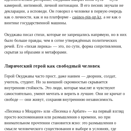
камерной, интимной, личной интонации. В его песнях звучали не
декларации, а исповеди. Он говорил о человеке в первую очередь
как о личности, как и на платформе -
casinos-pin-up.kz
, а не как о
винтике государственной машины.
Окуджава писал стихи, которые не запрещались напрямую, но в них
было больше правды, чем в сотне утверждённых политических
речей. Его «тихая лирика» — это, по сути, форма сопротивления,
скрытая за образами и метафорами.
Лирический герой как свободный человек
Герой Окуджавы часто прост, даже наивен — дворник, солдат,
учитель, студент. Но за внешней скромностью скрывается
внутренняя стойкость. Это люди, которые мыслят и чувствуют
самостоятельно, умеют мечтать и верить в лучшее. Они не кричат о
свободе — они живут, сохраняя внутреннюю независимость.
«Песенка о Моцарте» или «Песенка о Арбате» — на первый взгляд
просто воспоминания или размышления о времени, но при
внимательном прочтении становится ясно: это размышления о
смысле человеческого существования и выборе в условиях, где