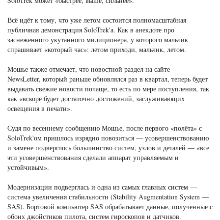
SoloTrek может «быстрее, выше, сильнее».
Всё идёт к тому, что уже летом состоится полномасштабная
публичная демонстрация SoloTrek'а. Как в анекдоте про
заснеженного укутанного милиционера, у которого мальчик
спрашивает «который час»: летом приходи, мальчик, летом.
Мошье также отмечает, что новостной раздел на сайте —
NewsLetter, который раньше обновлялся раз в квартал, теперь будет
выдавать свежие новости почаще, то есть по мере поступления, так
как «вскоре будет достаточно достижений, заслуживающих
освещения в печати».
Судя по весеннему сообщению Мошье, после первого «полёта» с
SoloTrek'ом пришлось изрядно повозиться — усовершенствованию
и замене подверглось большинство систем, узлов и деталей — «все
эти усовершенствования сделали аппарат управляемым и
устойчивым».
Модернизации подверглась и одна из самых главных систем —
система увеличения стабильности (Stability Augmentation System —
SAS). Бортовой компьютер SAS обрабатывает данные, полученные с
обоих джойстиков пилота, систем гироскопов и датчиков.