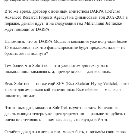
В то же время, договор с военным агентством DARPA (Defense
Advanced Research Projects Agency) на финансовый год 2002-2003 в
порядке, деньги идут, и на следующий год Millennium Jet также
ждёт помощи от DARPA.
Напомним, что от DARPA Мошье и компания уже получили более
$5 миллионов, так что финансирование будет продолжаться — не
бросать же на полпути?
Тем более, что SoloTrek — это уже потом для тех, у кого
полмиллиона завалялось, а, прежде всего — для военных.
Ведь SoloTrek — он же ещё XFV (Exo-Skeletor Flying Vehicle), а что
значит для американской «военщины» Exoskeletons — мы, если
помните, писали.
Что ж, выходит, можно и SoloTrek научить летать. Конечно же,
делать выводы теперь уже преждевременно — раньше-то рубить с
плеча не стеснялись — нам казалось, что ерунда всё это.
Остаётся дождаться лета, а там, может быть, и возьмём свои слова