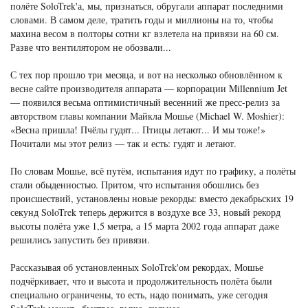
полёте SoloTrek'а, мы, признаться, обругали аппарат последними
словами. В самом деле, тратить годы и миллионы на то, чтобы
махина весом в полторы сотни кг взлетела на привязи на 60 см.
Разве что вентилятором не обозвали...
С тех пор прошло три месяца, и вот на несколько обновлённом к
весне сайте производителя аппарата — корпорации Millennium Jet
— появился весьма оптимистичный весенний же пресс-релиз за
авторством главы компании Майкла Мошье (Michael W. Moshier):
«Весна пришла! Пчёлы гудят... Птицы летают... И мы тоже!»
Почитали мы этот релиз — так и есть: гудят и летают.
По словам Мошье, всё путём, испытания идут по графику, а полёты
стали обыденностью. Притом, что испытания обошлись без
происшествий, установлены новые рекорды: вместо декабрьских 19
секунд SoloTrek теперь держится в воздухе все 33, новый рекорд
высоты полёта уже 1,5 метра, а 15 марта 2002 года аппарат даже
решились запустить без привязи.
Рассказывая об установленных SoloTrek'ом рекордах, Мошье
подчёркивает, что и высота и продолжительность полёта были
специально ограничены, то есть, надо понимать, уже сегодня