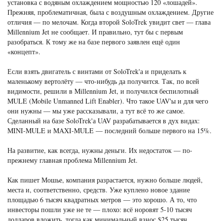
установка с водяным охлаждением мощностью 120 «лошадей».
Прежняя, проблематичная, была с воздушным охлаждением. Другие
отличия — по мелочам. Когда второй SoloTrek увидит свет — глава
Millennium Jet не сообщает. И правильно, тут бы с первым
разобраться. К тому же на базе первого заявлен ещё один
«концепт».
Если взять двигатель с винтами от SoloTrek'а и приделать к
маленькому вертолёту — что-нибудь да получится. Так, по всей
видимости, решили в Millennium Jet, и получился беспилотный
MULE (Mobile Unmanned Lift Enabler). Что такое UAV'ы и для чего
они нужны — мы уже рассказывали, а тут всё то же самое.
Сделанный на базе SoloTrek'а UAV разрабатывается в дух видах:
MINI-MULE и MAXI-MULE — последний больше первого на 15%.
На развитие, как всегда, нужны деньги. Их недостаток — по-
прежнему главная проблема Millennium Jet.
Как пишет Мошье, компания разрастается, нужно больше людей,
места и, соответственно, средств. Уже куплено новое здание
площадью 6 тысяч квадратных метров — это хорошо. А то, что
инвесторы пошли уже не те — плохо: всё норовят 5-10 тысяч
долларов вложить, тогда как минимальный взнос $25 тысяч.