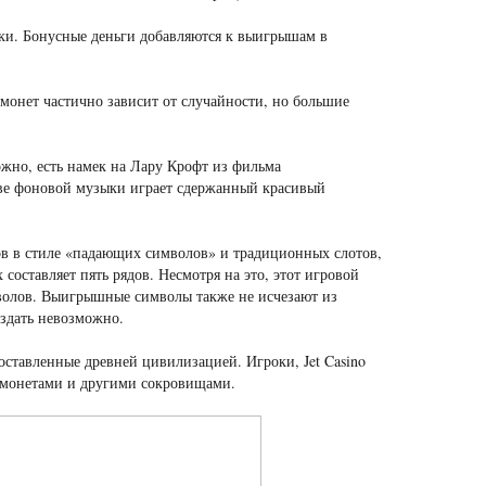
вки. Бонусные деньги добавляются к выигрышам в
монет частично зависит от случайности, но большие
ожно, есть намек на Лару Крофт из фильма
тве фоновой музыки играет сдержанный красивый
ов в стиле «падающих символов» и традиционных слотов,
 составляет пять рядов. Несмотря на это, этот игровой
мволов. Выигрышные символы также не исчезают из
оздать невозможно.
тавленные древней цивилизацией. Игроки, Jet Casino
 монетами и другими сокровищами.