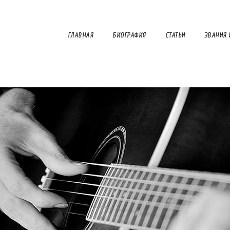
ГЛАВНАЯ
БИОГРАФИЯ
СТАТЬИ
ЗВАНИЯ 