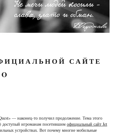
ОФИЦИАЛЬНОЙ САЙТЕ
NO
Quest» — наконец-то получил продолжение. Тема этого
ии) доступый игроманам посетившим
официальный сайт Jet
бильных устройствах. Вот почему многие мобильные