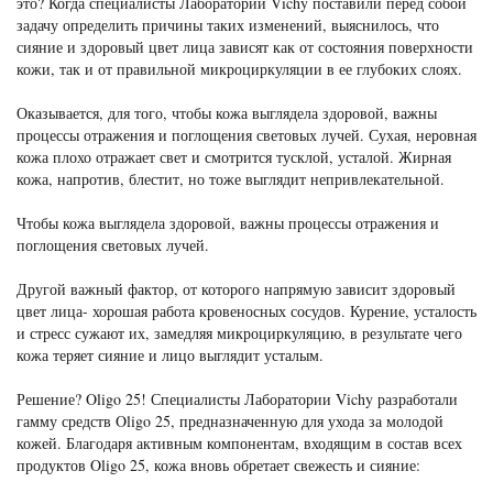
это? Когда специалисты Лаборатории Vichy поставили перед собой
задачу определить причины таких изменений, выяснилось, что
сияние и здоровый цвет лица зависят как от состояния поверхности
кожи, так и от правильной микроциркуляции в ее глубоких слоях.
Оказывается, для того, чтобы кожа выглядела здоровой, важны
процессы отражения и поглощения световых лучей. Сухая, неровная
кожа плохо отражает свет и смотрится тусклой, усталой. Жирная
кожа, напротив, блестит, но тоже выглядит непривлекательной.
Чтобы кожа выглядела здоровой, важны процессы отражения и
поглощения световых лучей.
Другой важный фактор, от которого напрямую зависит здоровый
цвет лица- хорошая работа кровеносных сосудов. Курение, усталость
и стресс сужают их, замедляя микроциркуляцию, в результате чего
кожа теряет сияние и лицо выглядит усталым.
Решение? Oligo 25! Специалисты Лаборатории Vichy разработали
гамму средств Oligo 25, предназначенную для ухода за молодой
кожей. Благодаря активным компонентам, входящим в состав всех
продуктов Oligo 25, кожа вновь обретает свежесть и сияние: