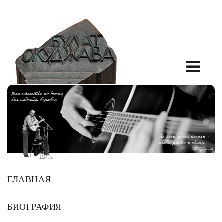
ГЛАВНАЯ
БИОГРАФИЯ