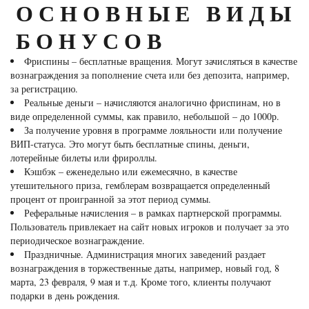
ОСНОВНЫЕ ВИДЫ
БОНУСОВ
Фриспины – бесплатные вращения. Могут зачисляться в качестве
вознаграждения за пополнение счета или без депозита, например,
за регистрацию.
Реальные деньги – начисляются аналогично фриспинам, но в
виде определенной суммы, как правило, небольшой – до 1000р.
За получение уровня в программе лояльности или получение
ВИП-статуса. Это могут быть бесплатные спины, деньги,
лотерейные билеты или фрироллы.
Кэшбэк – еженедельно или ежемесячно, в качестве
утешительного приза, гемблерам возвращается определенный
процент от проигранной за этот период суммы.
Реферальные начисления – в рамках партнерской программы.
Пользователь привлекает на сайт новых игроков и получает за это
периодическое вознаграждение.
Праздничные. Администрация многих заведений раздает
вознаграждения в торжественные даты, например, новый год, 8
марта, 23 февраля, 9 мая и т.д. Кроме того, клиенты получают
подарки в день рождения.