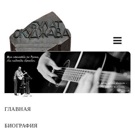
ГЛАВНАЯ
БИОГРАФИЯ