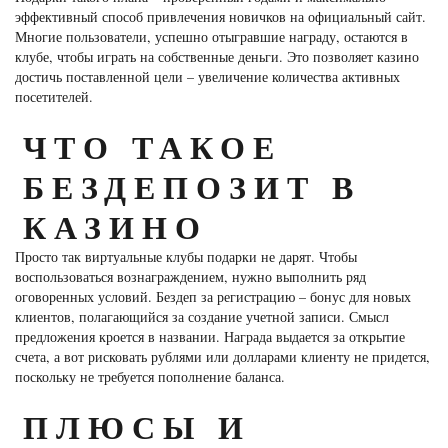
эффективный способ привлечения новичков на официальный сайт.
Многие пользователи, успешно отыгравшие награду, остаются в
клубе, чтобы играть на собственные деньги. Это позволяет казино
достичь поставленной цели – увеличение количества активных
посетителей.
ЧТО ТАКОЕ
БЕЗДЕПОЗИТ В
КАЗИНО
Просто так виртуальные клубы подарки не дарят. Чтобы
воспользоваться вознаграждением, нужно выполнить ряд
оговоренных условий. Бездеп за регистрацию – бонус для новых
клиентов, полагающийся за создание учетной записи. Смысл
предложения кроется в названии. Награда выдается за открытие
счета, а вот рисковать рублями или долларами клиенту не придется,
поскольку не требуется пополнение баланса.
ПЛЮСЫ И