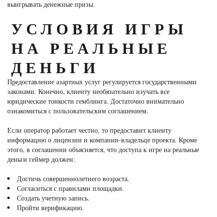
выигрывать денежные призы.
УСЛОВИЯ ИГРЫ
НА РЕАЛЬНЫЕ
ДЕНЬГИ
Предоставление азартных услуг регулируется государственными
законами. Конечно, клиенту необязательно изучать все
юридические тонкости гемблинга. Достаточно внимательно
ознакомиться с пользовательским соглашением.
Если оператор работает честно, то предоставит клиенту
информацию о лицензии и компании-владельце проекта. Кроме
этого, в соглашении объясняется, что доступа к игре на реальные
деньги геймер должен:
Достичь совершеннолетнего возраста.
Согласиться с правилами площадки.
Создать учетную запись.
Пройти верификацию.