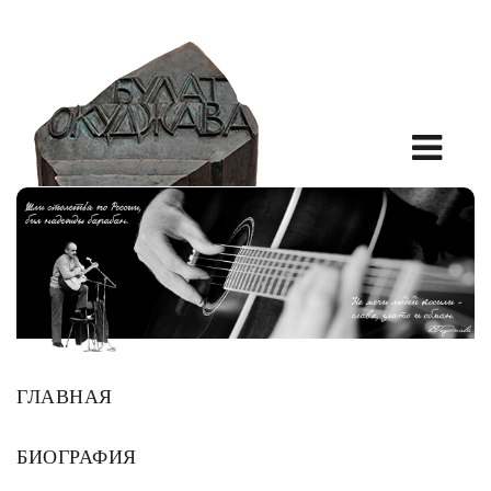
ГЛАВНАЯ
БИОГРАФИЯ