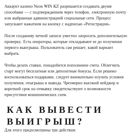
Аккаунт казино Neon WIN KZ разрешается создавать двумя
способами — с подтверждением через телефон, электронную почту
или выбранные администрацией социальные сети. Процесс
запускают нажатием на кнопку с надписью «Регистрация».
После созданияу четной записи уместно запросить дополнительную
проверку. Есть операторы, которые откладывают ее до получения
первого выигрыша. Пользователь сам решает, какой вариант
выбрать.
Чтобы делать ставки, понадобится пополнение счета. Облегчить
старт могут бесплатные или депозитные бонусы. Если решено
воспользоваться подарками, следует внимательно изучать условия
получения, отыгрыша и вывода. Чрезмерно высокий вейджер и
короткий срок на отмывку свидетельствуют о возможности
присутствия мошеннических схем.
КАК ВЫВЕСТИ
ВЫИГРЫШ?
Для этого предусмотрены три действия: