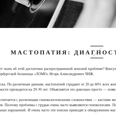
МАСТОПАТИЯ: ДИАГНОС
ет знать об этой достаточно распространенной женской проблеме? Консу
тербургской больницы «ЛОМО» Игорь Александрович ЧИЖ.
ска. По различным данным, мастопатией страдают от 20 до 60% всех же
мости приходится на 20-30 лет. Объясняется это довольно просто — поя
 сочетается с различными гинекологическими сложностями — кистами я
м. Поэтому проблемы с грудью очень часто выявляются гинекологами. П
ных нарушений. И очень часто эти поиски приводят к обнаружению мас