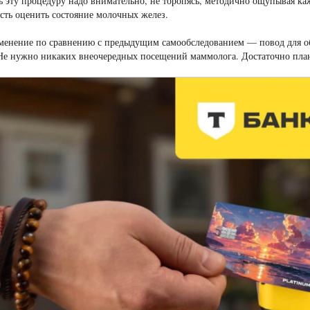
 эту процедуру надо внимательно, не торопясь, методично ощупывая ка
ть оценить состояние молочных желез.
енение по сравнению с предыдущим самообследованием — повод для обра
 Не нужно никаких внеочередных посещений маммолога. Достаточно пла