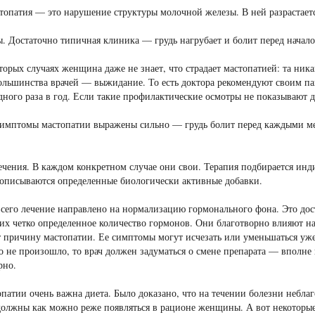
топатия — это нарушение структуры молочной железы. В ней разрастаетс
 Достаточно типичная клиника — грудь нагрубает и болит перед начал
торых случаях женщина даже не знает, что страдает мастопатией: та никак
ольшинства врачей — выжидание. То есть доктора рекомендуют своим па
дного раза в год. Если такие профилактические осмотры не показывают д
симптомы мастопатии выражены сильно — грудь болит перед каждыми ме
чения. В каждом конкретном случае они свои. Терапия подбирается инд
рописываются определенные биологически активные добавки.
сего лечение направлено на нормализацию гормонального фона. Это дос
х четко определенное количество гормонов. Они благотворно влияют на
 причину мастопатии. Ее симптомы могут исчезать или уменьшаться уже 
о не произошло, то врач должен задуматься о смене препарата — вполне
рно.
патии очень важна диета. Было доказано, что на течении болезни неблаг
олжны как можно реже появляться в рационе женщины. А вот некоторые