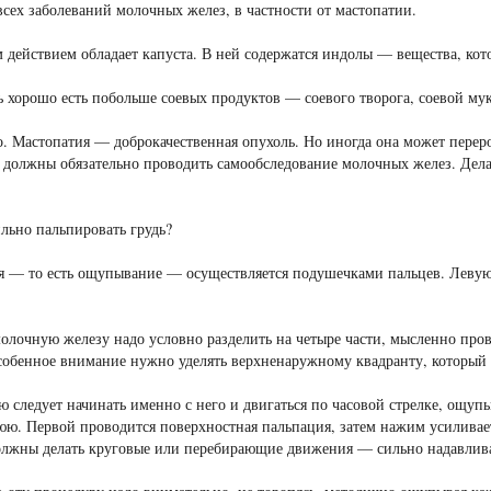
всех заболеваний молочных желез, в частности от мастопатии.
действием обладает капуста. В ней содержатся индолы — вещества, ко
 хорошо есть побольше соевых продуктов — соевого творога, соевой мук
. Мастопатия — доброкачественная опухоль. Но иногда она может переро
олжны обязательно проводить самообследование молочных желез. Делат
льно пальпировать грудь?
 — то есть ощупывание — осуществляется подушечками пальцев. Левую 
лочную железу надо условно разделить на четыре части, мысленно прове
обенное внимание нужно уделять верхненаружному квадранту, который 
 следует начинать именно с него и двигаться по часовой стрелке, ощуп
ю. Первой проводится поверхностная пальпация, затем нажим усиливает
лжны делать круговые или перебирающие движения — сильно надавливат