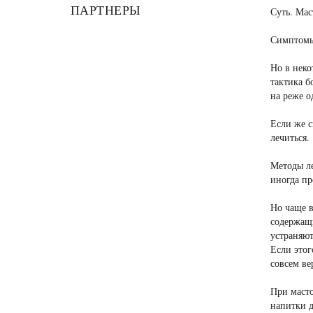
ПАРТНЕРЫ
Суть. Мас
Симптомы.
Но в неко
тактика б
на реже о
Если же 
лечиться.
Методы ле
иногда п
Но чаще в
содержащи
устраняют
Если этог
совсем ве
При масто
напитки д