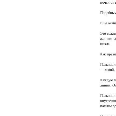
почти от 
Подобным 
Еще очень
Это важно
женщины д
цикла.
Как прави
Пальпация
— левой.
Каждую мо
линии. Ос
Пальпацию
внутренню
пальцы до