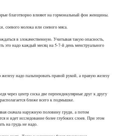
торые благотворно влияют на гормональный фон женщины.
и, соевого молока или соевого мяса.
ждаться в злокачественную. Учитывая такую опасность,
ь это надо каждый месяц на 5-7-й день менструального
железу надо пальпировать правой рукой, а правую железу
дя через центр соска две перпендикулярные друг к другу
располагается ближе всего к подмышке.
ывая сначала наружную половину груди, а потом
ся и идет исследование более глубоких слоев. При этом
ь на грудь не надо.