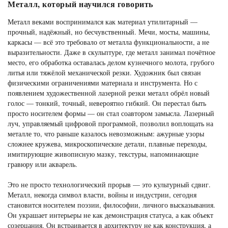
Металл, который научился говорить
Металл веками воспринимался как материал утилитарный —
прочный, надёжный, но бесчувственный. Мечи, мосты, машины,
каркасы — всё это требовало от металла функциональности, а не
выразительности. Даже в скульптуре, где металл занимал почётное
место, его обработка оставалась делом кузнечного молота, грубого
литья или тяжёлой механической резки. Художник был связан
физическими ограничениями материала и инструмента. Но с
появлением художественной лазерной резки металл обрёл новый
голос — тонкий, точный, невероятно гибкий. Он перестал быть
просто носителем формы — он стал соавтором замысла. Лазерный
луч, управляемый цифровой программой, позволил воплощать на
металле то, что раньше казалось невозможным: ажурные узоры
сложнее кружева, микроскопические детали, плавные переходы,
имитирующие живописную мазку, текстуры, напоминающие
гравюру или акварель.
Это не просто технологический прорыв — это культурный сдвиг.
Металл, некогда символ власти, войны и индустрии, сегодня
становится носителем поэзии, философии, личного высказывания.
Он украшает интерьеры не как демонстрация статуса, а как объект
созерцания. Он встраивается в архитектуру не как конструкция, а