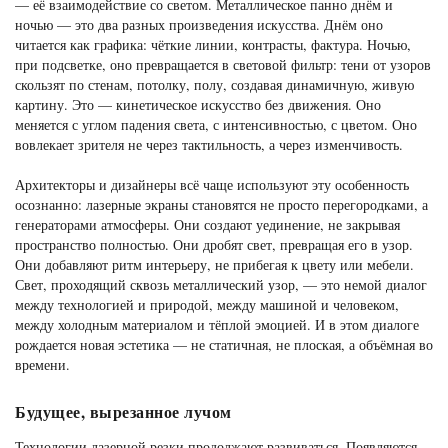
— её взаимодействие со светом. Металлическое панно днём и
ночью — это два разных произведения искусства. Днём оно
читается как графика: чёткие линии, контрасты, фактура. Ночью,
при подсветке, оно превращается в световой фильтр: тени от узоров
скользят по стенам, потолку, полу, создавая динамичную, живую
картину. Это — кинетическое искусство без движения. Оно
меняется с углом падения света, с интенсивностью, с цветом. Оно
вовлекает зрителя не через тактильность, а через изменчивость.
Архитекторы и дизайнеры всё чаще используют эту особенность
осознанно: лазерные экраны становятся не просто перегородками, а
генераторами атмосферы. Они создают уединение, не закрывая
пространство полностью. Они дробят свет, превращая его в узор.
Они добавляют ритм интерьеру, не прибегая к цвету или мебели.
Свет, проходящий сквозь металлический узор, — это немой диалог
между технологией и природой, между машиной и человеком,
между холодным материалом и тёплой эмоцией. И в этом диалоге
рождается новая эстетика — не статичная, не плоская, а объёмная во
времени.
Будущее, вырезанное лучом
Технологии лазерной резки продолжают развиваться. Появляются