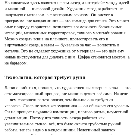
Но ключевым здесь является не сам лазер, а интерфейс между идеей
и машиной — цифровой дизайн. Художник сегодня работает не
напрямую с металлом, а с векторным эскизом. Он рисует в
программе, где каждая линия — это команда для станка. Это меняет
саму природу творчества: появляется возможность бесконечных
итераций, мгновенных корректировок, точного масштабирования.
Можно создать эскиз на планшете, протестировать его в
виртуальной среде, а затем — буквально за час — воплотить в
металле. Это не отдаляет художника от материала — это даёт ему
новые инструменты для диалога с ним. Цифра становится мостом, а
не барьером.
Технология, которая требует души
Легко ошибиться, полагая, что художественная лазерная резка — это
автоматизированный процесс, где машина делает всё сама. На деле
— чем совершеннее технология, тем больше она требует от
человека. Лазер не заменяет художника — он обнажает его уровень.
Он не прощает неудачной композиции, плохого ритма, неуместной
детализации. Потому что точность лазера работает как
увеличительное стекло: всё, что было скрыто грубостью ручной
работы, теперь видно в каждой линии. Нелогичный завиток,