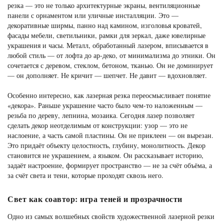
резка — это не только архитектурные экраны, вентиляционные
панели с орнаментом или уличные инсталляции. Это —
декоративные ширмы, панно над камином, изголовья кроватей,
фасады мебели, светильники, рамки для зеркал, даже ювелирные
украшения и часы. Металл, обработанный лазером, вписывается в
любой стиль — от лофта до ар-деко, от минимализма до этники. Он
сочетается с деревом, стеклом, бетоном, тканью. Он не доминирует
— он дополняет. Не кричит — шепчет. Не давит — вдохновляет.
Особенно интересно, как лазерная резка переосмысливает понятие
«декора». Раньше украшение часто было чем-то наложенным —
резьба по дереву, лепнина, мозаика. Сегодня лазер позволяет
сделать декор неотделимым от конструкции: узор — это не
наслоение, а часть самой пластины. Он не приклеен — он вырезан.
Это придаёт объекту целостность, глубину, монолитность. Декор
становится не украшением, а языком. Он рассказывает историю,
задаёт настроение, формирует пространство — не за счёт объёма, а
за счёт света и тени, которые проходят сквозь него.
Свет как соавтор: игра теней и прозрачности
Одно из самых волшебных свойств художественной лазерной резки