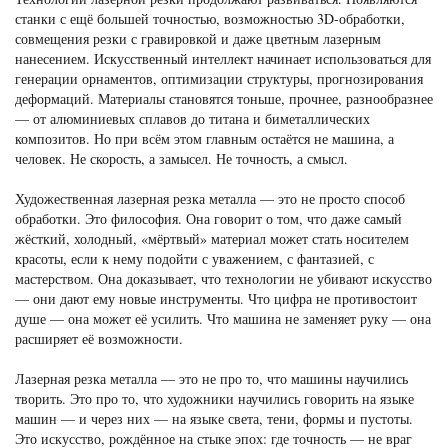
станки с ещё большей точностью, возможностью 3D-обработки,
совмещения резки с гравировкой и даже цветным лазерным
нанесением. Искусственный интеллект начинает использоваться для
генерации орнаментов, оптимизации структуры, прогнозирования
деформаций. Материалы становятся тоньше, прочнее, разнообразнее
— от алюминиевых сплавов до титана и биметаллических
композитов. Но при всём этом главным остаётся не машина, а
человек. Не скорость, а замысел. Не точность, а смысл.
Художественная лазерная резка металла — это не просто способ
обработки. Это философия. Она говорит о том, что даже самый
жёсткий, холодный, «мёртвый» материал может стать носителем
красоты, если к нему подойти с уважением, с фантазией, с
мастерством. Она доказывает, что технологии не убивают искусство
— они дают ему новые инструменты. Что цифра не противостоит
душе — она может её усилить. Что машина не заменяет руку — она
расширяет её возможности.
Лазерная резка металла — это не про то, что машины научились
творить. Это про то, что художники научились говорить на языке
машин — и через них — на языке света, тени, формы и пустоты.
Это искусство, рождённое на стыке эпох: где точность — не враг