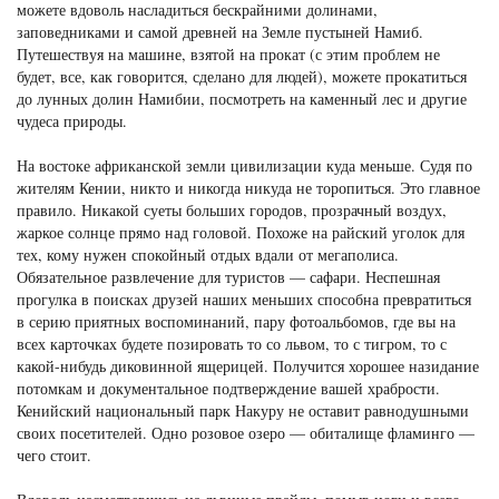
можете вдоволь насладиться бескрайними долинами,
заповедниками и самой древней на Земле пустыней Намиб.
Путешествуя на машине, взятой на прокат (с этим проблем не
будет, все, как говорится, сделано для людей), можете прокатиться
до лунных долин Намибии, посмотреть на каменный лес и другие
чудеса природы.
На востоке африканской земли цивилизации куда меньше. Судя по
жителям Кении, никто и никогда никуда не торопиться. Это главное
правило. Никакой суеты больших городов, прозрачный воздух,
жаркое солнце прямо над головой. Похоже на райский уголок для
тех, кому нужен спокойный отдых вдали от мегаполиса.
Обязательное развлечение для туристов — сафари. Неспешная
прогулка в поисках друзей наших меньших способна превратиться
в серию приятных воспоминаний, пару фотоальбомов, где вы на
всех карточках будете позировать то со львом, то с тигром, то с
какой-нибудь диковинной ящерицей. Получится хорошее назидание
потомкам и документальное подтверждение вашей храбрости.
Кенийский национальный парк Накуру не оставит равнодушными
своих посетителей. Одно розовое озеро — обиталище фламинго —
чего стоит.