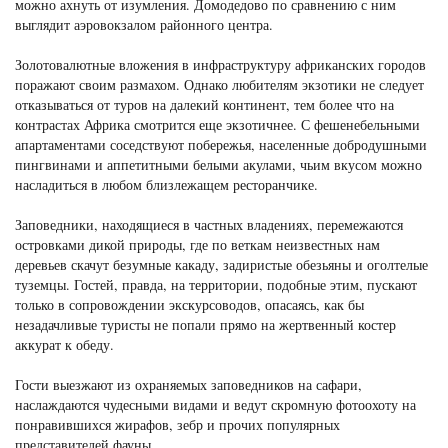
можно ахнуть от изумления. Домодедово по сравнению с ним
выглядит аэровокзалом районного центра.
Золотовалютные вложения в инфраструктуру африканских городов
поражают своим размахом. Однако любителям экзотики не следует
отказываться от туров на далекий континент, тем более что на
контрастах Африка смотрится еще экзотичнее. С фешенебельными
апартаментами соседствуют побережья, населенные добродушными
пингвинами и аппетитными белыми акулами, чьим вкусом можно
насладиться в любом близлежащем ресторанчике.
Заповедники, находящиеся в частных владениях, перемежаются
островками дикой природы, где по веткам неизвестных нам
деревьев скачут безумные какаду, задиристые обезьяны и оголтелые
туземцы. Гостей, правда, на территории, подобные этим, пускают
только в сопровождении экскурсоводов, опасаясь, как бы
незадачливые туристы не попали прямо на жертвенный костер
аккурат к обеду.
Гости выезжают из охраняемых заповедников на сафари,
наслаждаются чудесными видами и ведут скромную фотоохоту на
понравившихся жирафов, зебр и прочих популярных
представителей фауны.