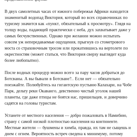
В двух самолетных часах от южного побережья Африки находится
знаменитый водопад Виктория, который во всех справочниках по
туризму значится как «пункт, обязательный к просмотру». Глядя на
толщу воды, падающей практически с неба, дух захватывает даже у
самых бесчувственных. Однако при желании можно испытать
совсем уж непередаваемые ощущения, прыгнув со стометрового
моста со страховочным тросом или прокатившись на вертолете по
окрестностям (может статься, что Виктория сверху выглядит куда
более любопытно).
После водных процедур можно всего за пару часов добраться до
Ботсваны. А вы бывали в Ботсване?.. Если нет — обязательно
поезжайте. Полюбуйтесь на гигантскую пустыню Калахари, на Чобе
Парк, дельту реки Окаванго, девственно чистый уголок нашей
планеты, где даже птицы не боятся нас, пришельцев, и доверчиво
садятся на головы туристам.
Устанете от местного населения — добро пожаловать в Намибию,
страну с самой низкой плотностью населения на континенте.
Местные жители — бушмены и химба, правда, их там не сыщешь и
днем с огнем. Вероятность встреч сведена к минимуму, потому