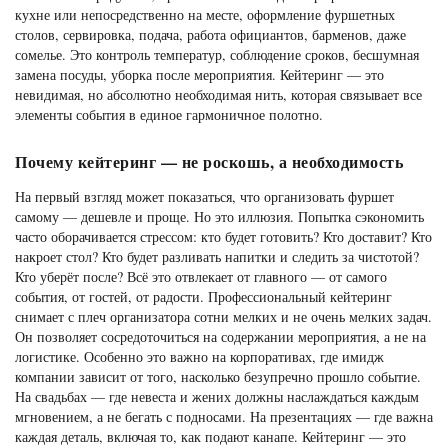
кухне или непосредственно на месте, оформление фуршетных
столов, сервировка, подача, работа официантов, барменов, даже
сомелье. Это контроль температур, соблюдение сроков, бесшумная
замена посуды, уборка после мероприятия. Кейтеринг — это
невидимая, но абсолютно необходимая нить, которая связывает все
элементы события в единое гармоничное полотно.
Почему кейтеринг — не роскошь, а необходимость
На первый взгляд может показаться, что организовать фуршет
самому — дешевле и проще. Но это иллюзия. Попытка сэкономить
часто оборачивается стрессом: кто будет готовить? Кто доставит? Кто
накроет стол? Кто будет разливать напитки и следить за чистотой?
Кто уберёт после? Всё это отвлекает от главного — от самого
события, от гостей, от радости. Профессиональный кейтеринг
снимает с плеч организатора сотни мелких и не очень мелких задач.
Он позволяет сосредоточиться на содержании мероприятия, а не на
логистике. Особенно это важно на корпоративах, где имидж
компании зависит от того, насколько безупречно прошло событие.
На свадьбах — где невеста и жених должны наслаждаться каждым
мгновением, а не бегать с подносами. На презентациях — где важна
каждая деталь, включая то, как подают канапе. Кейтеринг — это