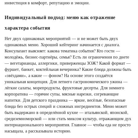
инвестиция в комфорт, репутацию и эмоции.
Индивидуальный подход: меню как отражение
характера события
Нет двух одинаковых мероприятий — и не может быть двух
одинаковых меню. Хороший кейтеринг начинается с диалога.
Консультант выясняет: какова тематика события? Кто гости —
молодёжь, бизнес-партнёры, семья? Есть ли ограничения по диете
— вегетарианцы, аллергики, приверженцы ЗОЖ? Какой формат —
фуршет, банкет, коктейльная вечеринка? Какие блюда должны быть
«звёздами», а какие — фоном? На основе этого создаётся
уникальная концепция. Для летнего гастрономического ужина —
лёгкие салаты, морепродукты, фруктовые десерты. Для зимнего
корпоратива — горячие супы, мясные нарезки, согревающие
напитки. Для детского праздника — яркие, весёлые, безопасные
блюда без острых специй и сложных ингредиентов. Меню может
быть выдержано в определённой кухне — итальянской, японской,
средиземноморской — или стать миксом культур, отражающим дух
интернационального мероприятия. Главное — чтобы еда не просто
насыщала, а рассказывала историю.