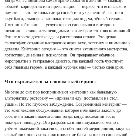
Когда мы вспоминаем самые яркие события в жизни — свадьбу,
юбилей, корпоратив или презентацию — первое, что всплывает в
памяти, — это не только лица гостей или украшенный зал, но и
вкус блюд, атмосфера застолья, изящная подача, тёплый сервис.
Именно кейтеринг — услуга профессионального выездного
питания — становится невидимым режиссёром этих воспоминаний.
Это не просто доставка еды и расстановка столов. Это целая
философия: создание настроения через вкус, эстетику и внимание к
деталям. Кейтеринг сегодня — это синтез кулинарного мастерства,
логистики, дизайна и психологии. Он превращает обычное
мероприятие в театральное действо, где каждый гость чувствует
себя главным героем, а каждый кусочек еды — частью сценария.
Что скрывается за словом «кейтеринг»
Многие до сих пор воспринимают кейтеринг как банальную
альтернативу ресторану — «привезли еду, поставили на стол,
ушли». Но это глубокое заблуждение. Современный кейтеринг —
это комплексное обслуживание, которое начинается задолго до
события и заканчивается лишь тогда, когда последний гость
покидает площадку. Это разработка индивидуального меню с
учётом пожеланий заказчика и особенностей мероприятия, закупка
свежайших продуктов, приготовление блюд на профессиональной