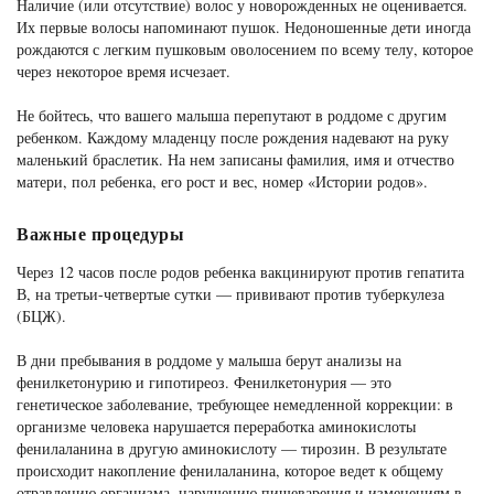
Наличие (или отсутствие) волос у новорожденных не оценивается.
Их первые волосы напоминают пушок. Недоношенные дети иногда
рождаются с легким пушковым оволосением по всему телу, которое
через некоторое время исчезает.
Не бойтесь, что вашего малыша перепутают в роддоме с другим
ребенком. Каждому младенцу после рождения надевают на руку
маленький браслетик. На нем записаны фамилия, имя и отчество
матери, пол ребенка, его рост и вес, номер «Истории родов».
Важные процедуры
Через 12 часов после родов ребенка вакцинируют против гепатита
В, на третьи-четвертые сутки — прививают против туберкулеза
(БЦЖ).
В дни пребывания в роддоме у малыша берут анализы на
фенилкетонурию и гипотиреоз. Фенилкетонурия — это
генетическое заболевание, требующее немедленной коррекции: в
организме человека нарушается переработка аминокислоты
фенилаланина в другую аминокислоту — тирозин. В результате
происходит накопление фенилаланина, которое ведет к общему
отравлению организма, нарушению пищеварения и изменениям в