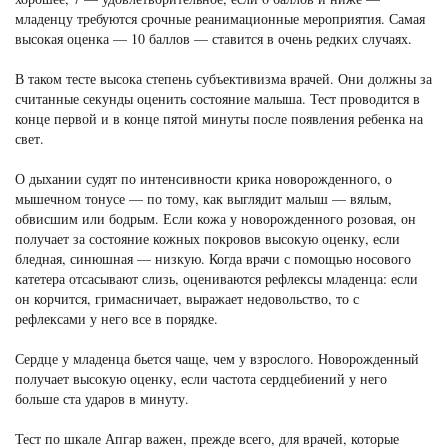
младенцу требуются срочные реанимационные мероприятия. Самая
высокая оценка — 10 баллов — ставится в очень редких случаях.
В таком тесте высока степень субъективизма врачей. Они должны за
считанные секунды оценить состояние малыша. Тест проводится в
конце первой и в конце пятой минуты после появления ребенка на
свет.
О дыхании судят по интенсивности крика новорожденного, о
мышечном тонусе — по тому, как выглядит малыш — вялым,
обвисшим или бодрым. Если кожа у новорожденного розовая, он
получает за состояние кожных покровов высокую оценку, если
бледная, синюшная — низкую. Когда врачи с помощью носового
катетера отсасывают слизь, оцениваются рефлексы младенца: если
он корчится, гримасничает, выражает недовольство, то с
рефлексами у него все в порядке.
Сердце у младенца бьется чаще, чем у взрослого. Новорожденный
получает высокую оценку, если частота сердцебиений у него
больше ста ударов в минуту.
Тест по шкале Апгар важен, прежде всего, для врачей, которые