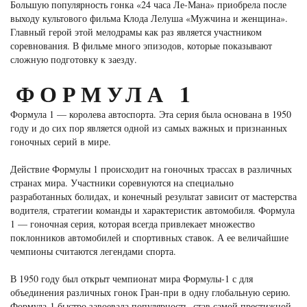
Большую популярность гонка «24 часа Ле-Мана» приобрела после
выходу культового фильма Клода Лелуша «Мужчина и женщина».
Главный герой этой мелодрамы как раз является участником
соревнования. В фильме много эпизодов, которые показывают
сложную подготовку к заезду.
ФОРМУЛА 1
Формула 1 — королева автоспорта. Эта серия была основана в 1950
году и до сих пор является одной из самых важных и признанных
гоночных серий в мире.
Действие Формулы 1 происходит на гоночных трассах в различных
странах мира. Участники соревнуются на специально
разработанных болидах, и конечный результат зависит от мастерства
водителя, стратегии команды и характеристик автомобиля. Формула
1 — гоночная серия, которая всегда привлекает множество
поклонников автомобилей и спортивных ставок. А ее величайшие
чемпионы считаются легендами спорта.
В 1950 году был открыт чемпионат мира Формулы-1 с для
объединения различных гонок Гран-при в одну глобальную серию.
Формула-1 быстро завоевала популярность, став самой престижной