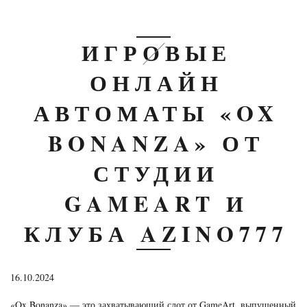
ИГРОВЫЕ
ОНЛАЙН
АВТОМАТЫ «OX
BONANZA» ОТ
СТУДИИ
GAMEART И
КЛУБА AZINO777
16.10.2024
«Ox Bonanza» — это захватывающий слот от GameArt, выпущенный