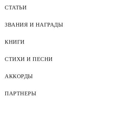
СТАТЬИ
ЗВАНИЯ И НАГРАДЫ
КНИГИ
СТИХИ И ПЕСНИ
АККОРДЫ
ПАРТНЕРЫ