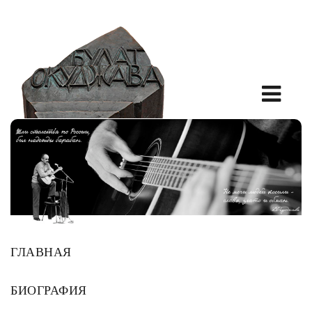
ГЛАВНАЯ
БИОГРАФИЯ