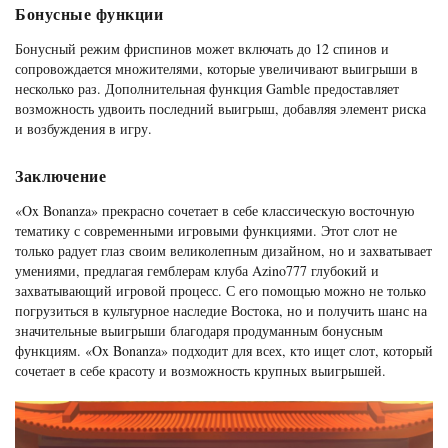
Бонусные функции
Бонусный режим фриспинов может включать до 12 спинов и
сопровождается множителями, которые увеличивают выигрыши в
несколько раз. Дополнительная функция Gamble предоставляет
возможность удвоить последний выигрыш, добавляя элемент риска
и возбуждения в игру.
Заключение
«Ox Bonanza» прекрасно сочетает в себе классическую восточную
тематику с современными игровыми функциями. Этот слот не
только радует глаз своим великолепным дизайном, но и захватывает
умениями, предлагая гемблерам клуба Azino777 глубокий и
захватывающий игровой процесс. С его помощью можно не только
погрузиться в культурное наследие Востока, но и получить шанс на
значительные выигрыши благодаря продуманным бонусным
функциям. «Ox Bonanza» подходит для всех, кто ищет слот, который
сочетает в себе красоту и возможность крупных выигрышей.