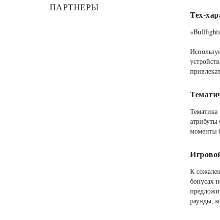
ПАРТНЕРЫ
Тех-хар
«Bullfigh
Используе
устройств
привлекат
Темати
Тематика 
атрибуты 
моменты б
Игровой
К сожале
бонусах н
предложи
раунды, к