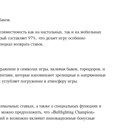
банов.
совместимость как на настольных, так и на мобильных
рый составляет 97%, что делает игру особенно
нциал возврата ставок.
тражение в символах игры, включая быков, тореадоров, и
ементами, которые напоминают зрелищные и напряженные
 углубляет погружение в атмосферу игры.
мальных ставках, а также о специальных функциях и
 можно предположить, что «Bullfighting Champion»
ций и возможно включит инновационные бонусные