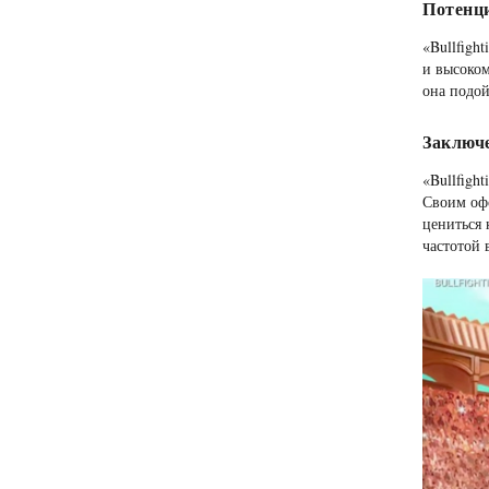
Потенци
«Bullfigh
и высоком
она подой
Заключ
«Bullfigh
Своим оф
цениться 
частотой