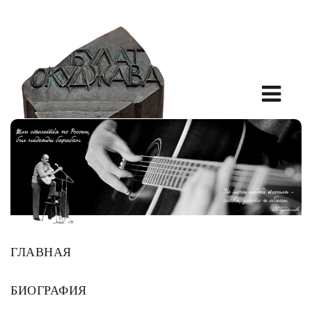
ГЛАВНАЯ
БИОГРАФИЯ