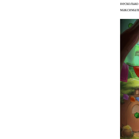
несколько
максимал