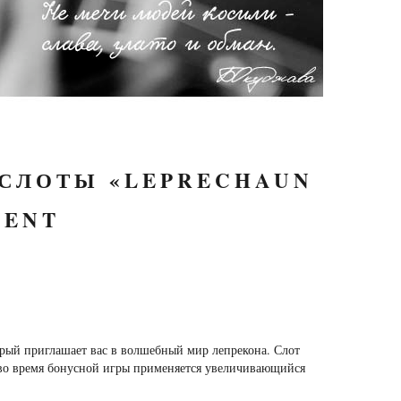
ОСЛОТЫ «LEPRECHAUN
TENT
орый приглашает вас в волшебный мир лепрекона. Слот
 во время бонусной игры применяется увеличивающийся