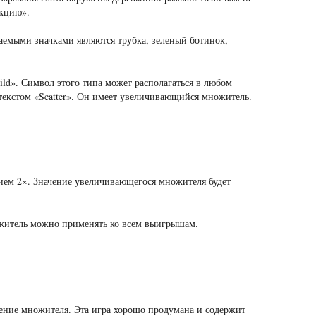
нкцию».
емыми значками являются трубка, зеленый ботинок,
ild». Символ этого типа может располагаться в любом
с текстом «Scatter». Он имеет увеличивающийся множитель.
ием 2×. Значение увеличивающегося множителя будет
житель можно применять ко всем выигрышам.
ачение множителя. Эта игра хорошо продумана и содержит