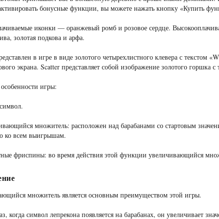
 активировать бонусные функции, вы можете нажать кнопку «Купить фу
ачиваемые иконки — оранжевый ромб и розовое сердце. Высокооплачива
ива, золотая подкова и арфа.
едставлен в игре в виде золотого четырехлистного клевера с текстом «W
ового экрана. Scatter представляет собой изображение золотого горшка 
 особенности игры:
символ.
ивающийся множитель: расположен над барабанами со стартовым значен
о ко всем выигрышам.
атные фриспины: во время действия этой функции увеличивающийся мно
ение
ающийся множитель является основным преимуществом этой игры.
з, когда символ лепрекона появляется на барабанах, он увеличивает зн