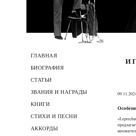
ГЛАВНАЯ
И
БИОГРАФИЯ
СТАТЬИ
ЗВАНИЯ И НАГРАДЫ
09.11.202
КНИГИ
Особен
СТИХИ И ПЕСНИ
«Leprecha
предлага
АККОРДЫ
множител