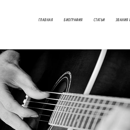
ГЛАВНАЯ
БИОГРАФИЯ
СТАТЬИ
ЗВАНИЯ 