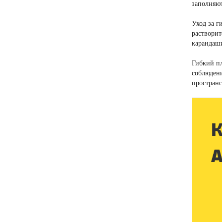
заполняют
Уход за 
раствори
карандаш
Гибкий пл
соблюдени
пространс