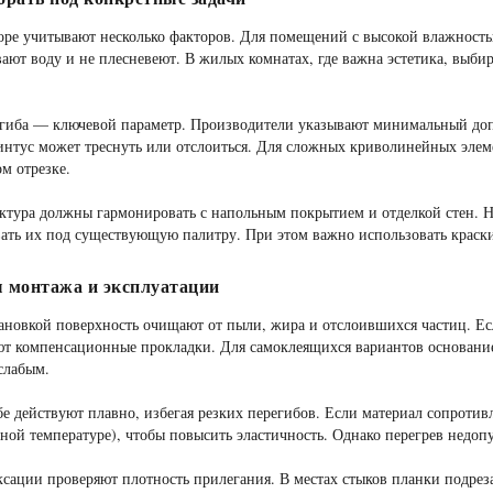
оре учитывают несколько факторов. Для помещений с высокой влажност
ают воду и не плесневеют. В жилых комнатах, где важна эстетика, выби
гиба — ключевой параметр. Производители указывают минимальный допу
интус может треснуть или отслоиться. Для сложных криволинейных элемен
ом отрезке.
ктура должны гармонировать с напольным покрытием и отделкой стен. Н
ать их под существующую палитру. При этом важно использовать краск
 монтажа и эксплуатации
ановкой поверхность очищают от пыли, жира и отслоившихся частиц. Е
ют компенсационные прокладки. Для самоклеящихся вариантов основани
слабым.
е действуют плавно, избегая резких перегибов. Если материал сопротивл
ой температуре), чтобы повысить эластичность. Однако перегрев недо
сации проверяют плотность прилегания. В местах стыков планки подреза