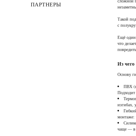
сложной п
ПАРТНЕРЫ
незаметн
Такой по
с полукру
Ещё один 
что делае
повредить
Из чего
Основу ги
ПВХ (п
Подходит
Термоп
изгибах, 
Гибкий
монтаже: 
Силико
чаще — в 