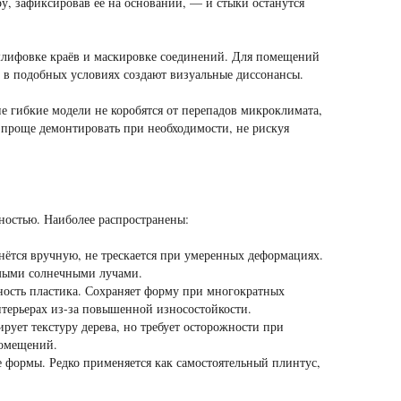
у, зафиксировав её на основании, — и стыки останутся
шлифовке краёв и маскировке соединений. Для помещений
 в подобных условиях создают визуальные диссонансы.
 гибкие модели не коробятся от перепадов микроклимата,
 проще демонтировать при необходимости, не рискуя
ностью. Наиболее распространены:
ётся вручную, не трескается при умеренных деформациях.
ямыми солнечными лучами.
ность пластика. Сохраняет форму при многократных
нтерьерах из-за повышенной износостойкости.
ет текстуру дерева, но требует осторожности при
помещений.
формы. Редко применяется как самостоятельный плинтус,