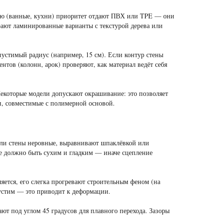
ью (ванные, кухни) приоритет отдают ПВХ или TPE — они
рают ламинированные варианты с текстурой дерева или
стимый радиус (например, 15 см). Если контур стены
тов (колонн, арок) проверяют, как материал ведёт себя
екоторые модели допускают окрашивание: это позволяет
и, совместимые с полимерной основой.
сли стены неровные, выравнивают шпаклёвкой или
е должно быть сухим и гладким — иначе сцепление
яется, его слегка прогревают строительным феном (на
пустим — это приводит к деформации.
ют под углом 45 градусов для плавного перехода. Зазоры