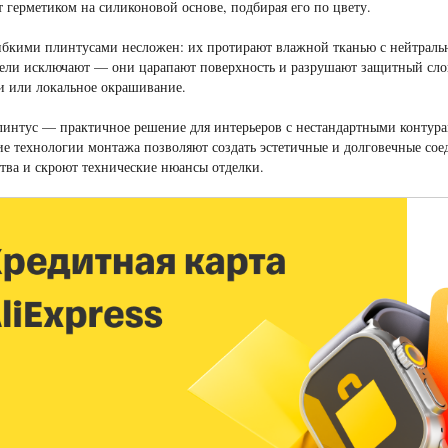
 герметиком на силиконовой основе, подбирая его по цвету.
гибкими плинтусами несложен: их протирают влажной тканью с нейтра
тели исключают — они царапают поверхность и разрушают защитный сл
и или локальное окрашивание.
интус — практичное решение для интерьеров с нестандартными контурам
е технологии монтажа позволяют создать эстетичные и долговечные сое
тва и скроют технические нюансы отделки.