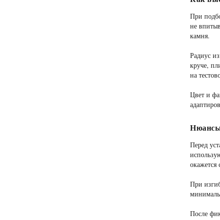
При подб
не впитыв
камня.
Радиус из
круче, пл
на тестов
Цвет и фа
адаптиров
Нюансы
Перед уст
использу
окажется 
При изгиб
минимальн
После фик