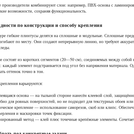
е производители комбинируют слои: например, ПВХ-основа с ламиниров
кие возможности, сохраняя функциональность.
дности по конструкции и способу крепления
уре гибкие плинтусы делятся на сплошные и модульные. Сплошные пред
згибают по месту. Они создают непрерывную линию, но требуют аккура
следы.
 состоят из коротких сегментов (20—50 см), соединяемых между собой 
: каждый элемент подстраивается под угол без напряжения материала. О
ать оттенок точно в тон.
крепления варьируются:
еящаяся основа — на тыльной стороне нанесён клеевой слой, защищённ
обно для ровных поверхностей, но не подходит для текстурных обоев или
ческое крепление — использование саморезов, скоб или клипс. Обеспеч
верления и маскировки точек фиксации.
ированный метод — клей плюс точечные крепёжные элементы. Сочетает 
рать под конкретные задачи