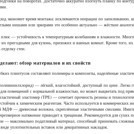
одгонки на поворотах. Достаточно аккуратно изогнуть планку по контур
ыми.
дход экономит время монтажа: исключаются операции по запиливанию, 
глыми нишами или эркерами это особенно актуально — жёсткие аналоги
плюс — устойчивость к температурным колебаниям и влажности. Многие
т их пригодными для кухонь, прихожих и ванных комнат. Кроме того, их
 отделку стен.
 делают: обзор материалов и их свойств
бких плинтусов составляют полимеры и композиты, наделённые эластич
оливинилхлорид) — лёгкий, влагостойкий, доступный по цене. Легко гн
 для помещений с нормальной влажностью, но может выцветать под пр
ластичный эластомер (TPE) — сочетает прочность резины и технологич
устойчив к химическим реагентам. Часто используется в коммерческих и
 МДФ — древесные волокна, скреплённые эластичными смолами. Имитиру
чрезмерное натяжение приводит к трещинам. Рекомендуется для сухих 
н — максимально податливый материал, способный принимать сложные 
виде уплотнительных вставок или декоративных накладок.