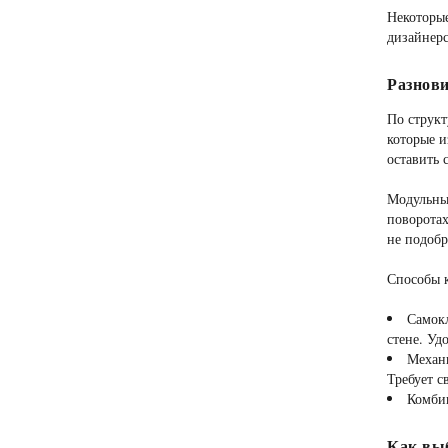
Некоторы
дизайнерс
Разнови
По структ
которые и
оставить 
Модульные
поворотах
не подобр
Способы 
Самокл
стене. Уд
Механи
Требует с
Комбин
Как выб