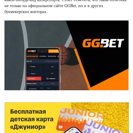
не только на официальном сайте GGBet, но и в других
букмекерских конторах.