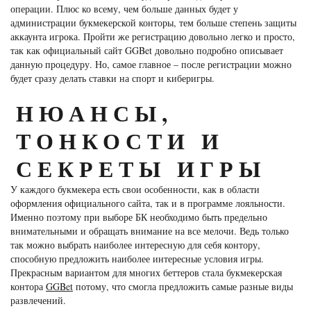
операции. Плюс ко всему, чем больше данных будет у
администрации букмекерской конторы, тем больше степень защиты
аккаунта игрока. Пройти же регистрацию довольно легко и просто,
так как официальный сайт GGBet довольно подробно описывает
данную процедуру. Но, самое главное – после регистрации можно
будет сразу делать ставки на спорт и киберигры.
НЮАНСЫ,
ТОНКОСТИ И
СЕКРЕТЫ ИГРЫ
У каждого букмекера есть свои особенности, как в области
оформления официального сайта, так и в программе лояльности.
Именно поэтому при выборе БК необходимо быть предельно
внимательными и обращать внимание на все мелочи. Ведь только
так можно выбрать наиболее интересную для себя контору,
способную предложить наиболее интересные условия игры.
Прекрасным вариантом для многих беттеров стала букмекерская
контора
GGBet
потому, что смогла предложить самые разные виды
развлечений.