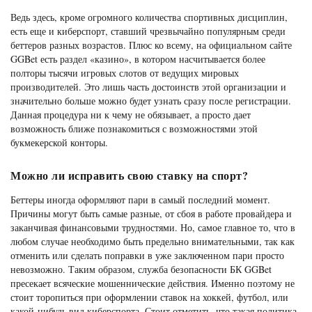
Ведь здесь, кроме огромного количества спортивных дисциплин,
есть еще и киберспорт, ставший чрезвычайно популярным среди
беттеров разных возрастов. Плюс ко всему, на официальном сайте
GGBet есть раздел «казино», в котором насчитывается более
полторы тысячи игровых слотов от ведущих мировых
производителей. Это лишь часть достоинств этой организации и
значительно больше можно будет узнать сразу после регистрации.
Данная процедура ни к чему не обязывает, а просто дает
возможность ближе познакомиться с возможностями этой
букмекерской конторы.
Можно ли исправить свою ставку на спорт?
Беттеры иногда оформляют пари в самый последний момент.
Причины могут быть самые разные, от сбоя в работе провайдера и
заканчивая финансовыми трудностями. Но, самое главное то, что в
любом случае необходимо быть предельно внимательными, так как
отменить или сделать поправки в уже заключенном пари просто
невозможно. Таким образом, служба безопасности БК GGBet
пресекает всяческие мошеннические действия. Именно поэтому не
стоит торопиться при оформлении ставок на хоккей, футбол, или
какой-нибудь вид киберспорта. Стоит отметить, что такая политика